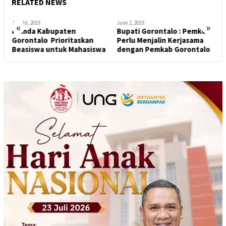
RELATED NEWS
July 16, 2019
June 2, 2019
M
«
»
Pemda Kabupaten
Bupati Gorontalo : Pemkot
2
P
Gorontalo Prioritaskan
Perlu Menjalin Kerjasama
G
Beasiswa untuk Mahasiswa
dengan Pemkab Gorontalo
K