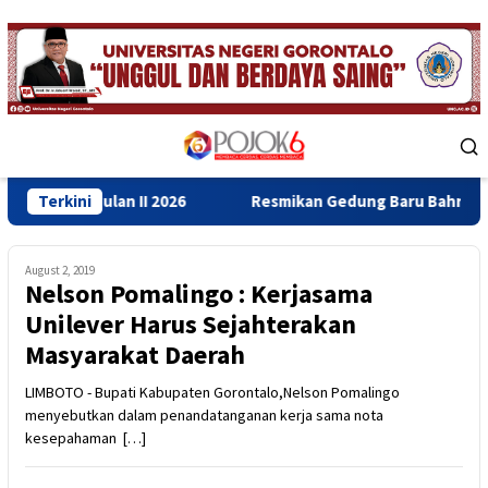
Skip
to
content
Mobile
Menu
n II 2026
Terkini
Resmikan Gedung Baru Bahrul Ulum, Wagub Ida
August 2, 2019
Nelson Pomalingo : Kerjasama
Unilever Harus Sejahterakan
Masyarakat Daerah
LIMBOTO - Bupati Kabupaten Gorontalo,Nelson Pomalingo
menyebutkan dalam penandatanganan kerja sama nota
kesepahaman […]