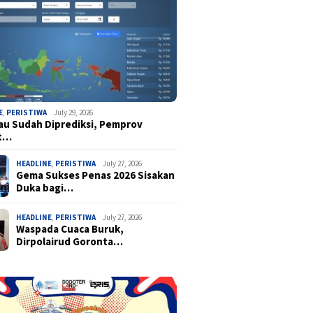
E
,
PERISTIWA
July 29, 2026
u Sudah Diprediksi, Pemprov
t…
HEADLINE
,
PERISTIWA
July 27, 2026
Gema Sukses Penas 2026 Sisakan
Duka bagi…
HEADLINE
,
PERISTIWA
July 27, 2026
Waspada Cuaca Buruk,
Dirpolairud Goronta…