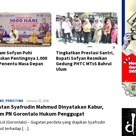
»
am Sofyan Puhi
Tingkatkan Prestasi Santri,
Semara
skan Pentingnya 1.000
Bupati Sofyan Resmikan
Kota G
Penentu Masa Depan
Gedung PHTC MTsS Bahrul
Keber
Ulum
dan Ba
INE
,
PERISTIWA
Admin
January 22, 2026
tan Syafrudin Mahmud Dinyatakan Kabur,
m PN Gorontalo Hukum Penggugat
.id (Gorontalo) – Gugatan perdata yang diajukan Syafrudin
d terhadap […]