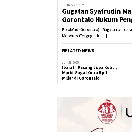
January 22, 2026
Gugatan Syafrudin M
Gorontalo Hukum Pen
Pojok6.id (Gorontalo) - Gugatan perdat
Mooduto (Tergugat I) […]
RELATED NEWS
July 29, 2025
Ibarat “Kacang Lupa Kulit”,
Murid Gugat Guru Rp 1
Miliar di Gorontalo