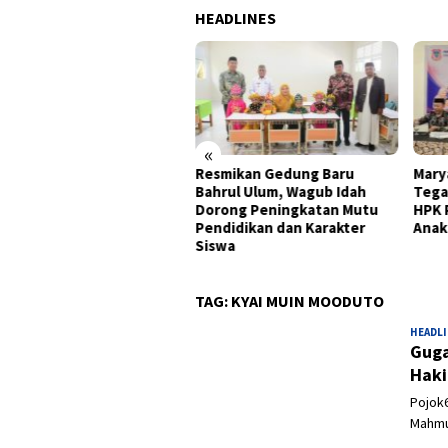
HEADLINES
«
onomi Gorontalo Tumbuh
Resmikan Gedung Baru
Mary
0 Persen, Tertinggi di
Bahrul Ulum, Wagub Idah
Tega
au Sulawesi pada
Dorong Peningkatan Mutu
HPK 
wulan II 2026
Pendidikan dan Karakter
Anak
Siswa
TAG:
KYAI MUIN MOODUTO
HEADL
Guga
Haki
Pojok6
Mahmu