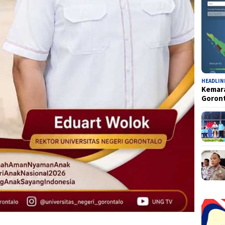
HEADLIN
Kemara
Goron