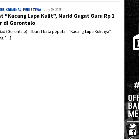
INE
,
KRIMINAL
,
PERISTIWA
Admin
July 29, 2025
at “Kacang Lupa Kulit”, Murid Gugat Guru Rp 1
ar di Gorontalo
.id (Gorontalo) – Ibarat kata pepatah “Kacang Lupa Kulitnya”,
ng […]