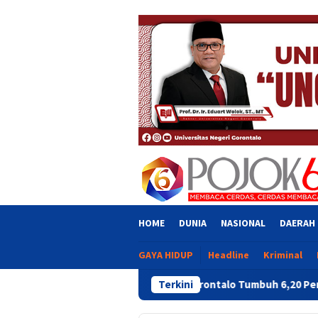
Skip
close
to
content
HOME
DUNIA
NASIONAL
DAERAH
GAYA HIDUP
Headline
Kriminal
Ekonomi Gorontalo Tumbuh 6,20 Persen, Tertinggi di Pula
Terkini