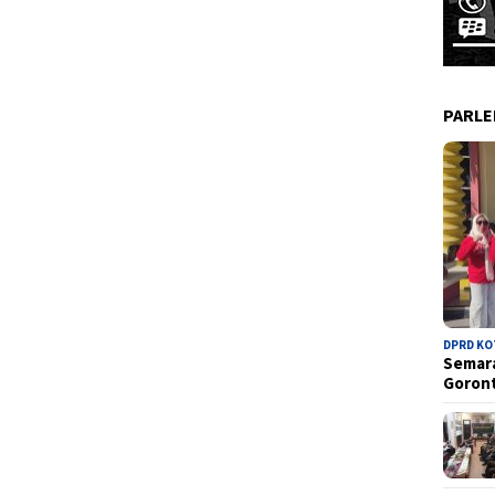
PARL
DPRD K
Semara
Goron