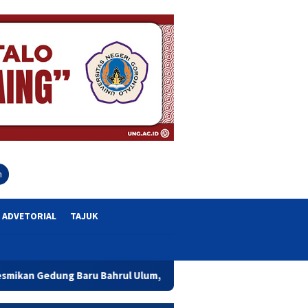
close
h
ADVETORIAL
TAJUK
Bahrul Ulum, Wagub Idah Dorong Peningkatan Mutu Pendidikan d