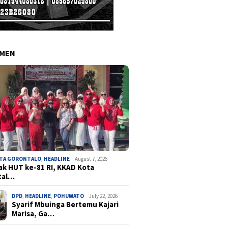
EMEN
OTA GORONTALO
,
HEADLINE
August 7, 2026
k HUT ke-81 RI, KKAD Kota
tal…
DPD
,
HEADLINE
,
POHUWATO
July 22, 2026
Syarif Mbuinga Bertemu Kajari
Marisa, Ga…