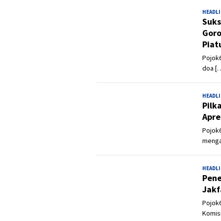
HEADL
Suks
Goro
Piat
Pojok6
doa [
HEADL
Pilk
Apre
Pojok6
menga
HEADL
Pene
Jakf
Pojok6
Komis