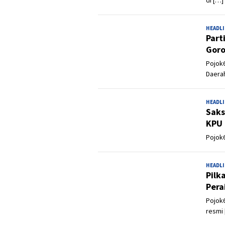
HEADL
Part
Goro
Pojok6
Daera
HEADL
Saks
KPU 
Pojok6
HEADL
Pilk
Pera
Pojok6
resmi