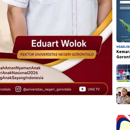
HEADLIN
Kemara
Goron