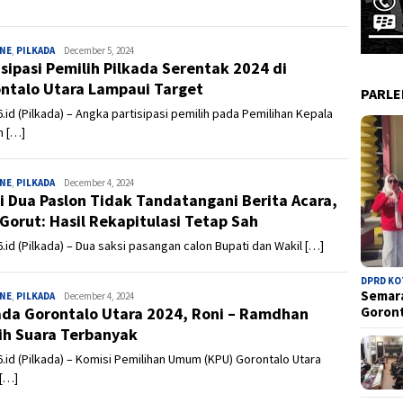
INE
,
PILKADA
Admin
December 5, 2024
isipasi Pemilih Pilkada Serentak 2024 di
ntalo Utara Lampaui Target
PARL
.id (Pilkada) – Angka partisipasi pemilih pada Pemilihan Kepala
h […]
INE
,
PILKADA
Admin
December 4, 2024
i Dua Paslon Tidak Tandatangani Berita Acara,
Gorut: Hasil Rekapitulasi Tetap Sah
.id (Pilkada) – Dua saksi pasangan calon Bupati dan Wakil […]
DPRD K
Semara
INE
,
PILKADA
Admin
December 4, 2024
ada Gorontalo Utara 2024, Roni – Ramdhan
Goron
ih Suara Terbanyak
.id (Pilkada) – Komisi Pemilihan Umum (KPU) Gorontalo Utara
 […]