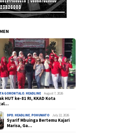
EMEN
OTA GORONTALO
,
HEADLINE
August 7, 2026
k HUT ke-81 RI, KKAD Kota
tal…
DPD
,
HEADLINE
,
POHUWATO
July 22, 2026
Syarif Mbuinga Bertemu Kajari
Marisa, Ga…