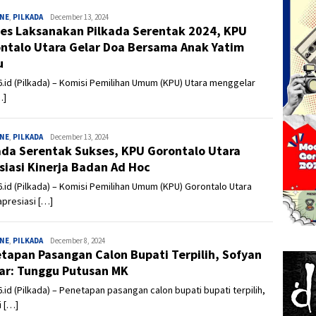
INE
,
PILKADA
Admin
December 13, 2024
es Laksanakan Pilkada Serentak 2024, KPU
ntalo Utara Gelar Doa Bersama Anak Yatim
u
.id (Pilkada) – Komisi Pemilihan Umum (KPU) Utara menggelar
…]
INE
,
PILKADA
Admin
December 13, 2024
ada Serentak Sukses, KPU Gorontalo Utara
siasi Kinerja Badan Ad Hoc
.id (Pilkada) – Komisi Pemilihan Umum (KPU) Gorontalo Utara
presiasi […]
INE
,
PILKADA
Admin
December 8, 2024
tapan Pasangan Calon Bupati Terpilih, Sofyan
ar: Tunggu Putusan MK
.id (Pilkada) – Penetapan pasangan calon bupati bupati terpilih,
i […]