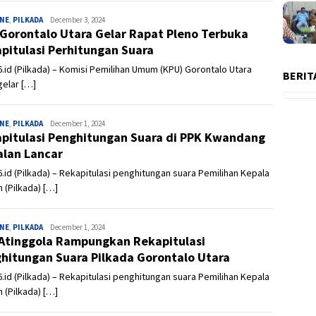
INE
,
PILKADA
Admin
December 3, 2024
Gorontalo Utara Gelar Rapat Pleno Terbuka
pitulasi Perhitungan Suara
.id (Pilkada) – Komisi Pemilihan Umum (KPU) Gorontalo Utara
BERIT
elar […]
INE
,
PILKADA
Admin
December 1, 2024
pitulasi Penghitungan Suara di PPK Kwandang
alan Lancar
.id (Pilkada) – Rekapitulasi penghitungan suara Pemilihan Kepala
 (Pilkada) […]
INE
,
PILKADA
Admin
December 1, 2024
Atinggola Rampungkan Rekapitulasi
hitungan Suara Pilkada Gorontalo Utara
.id (Pilkada) – Rekapitulasi penghitungan suara Pemilihan Kepala
 (Pilkada) […]