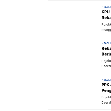
HEADL
KPU 
Reka
Pojok6
mengg
HEADL
Reka
Berj
Pojok6
Daerah
HEADL
PPK 
Peng
Pojok6
Daerah