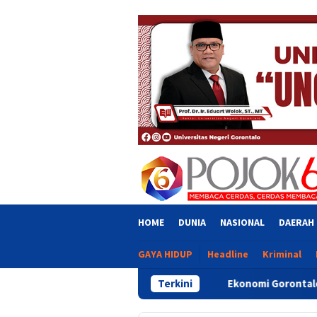
Skip
close
to
content
HOME
DUNIA
NASIONAL
DAERAH
GAYA HIDUP
Headline
Kriminal
Ekonomi Gorontalo Tumbuh 6,20 Persen, 
Terkini