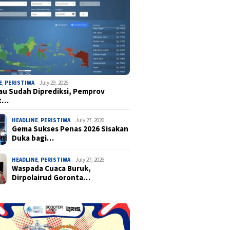
E
,
PERISTIWA
July 29, 2026
u Sudah Diprediksi, Pemprov
t…
HEADLINE
,
PERISTIWA
July 27, 2026
Gema Sukses Penas 2026 Sisakan
Duka bagi…
HEADLINE
,
PERISTIWA
July 27, 2026
Waspada Cuaca Buruk,
Dirpolairud Goronta…