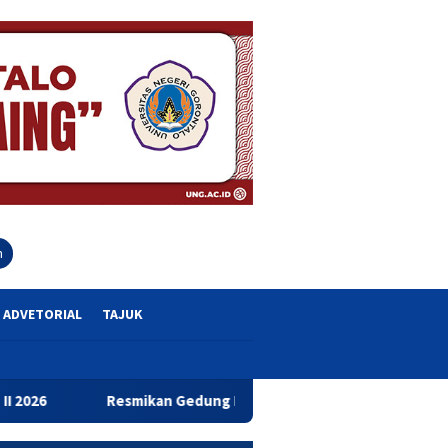
close
h
ADVETORIAL
TAJUK
kan Gedung Baru Bahrul Ulum, Wagub Idah Dorong Peningkatan 