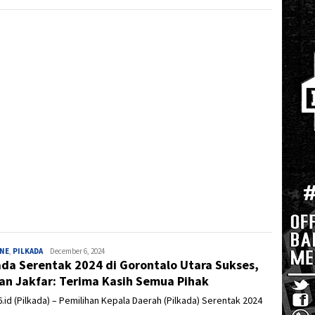
INE
,
PILKADA
Admin
December 6, 2024
ada Serentak 2024 di Gorontalo Utara Sukses,
an Jakfar: Terima Kasih Semua Pihak
.id (Pilkada) – Pemilihan Kepala Daerah (Pilkada) Serentak 2024