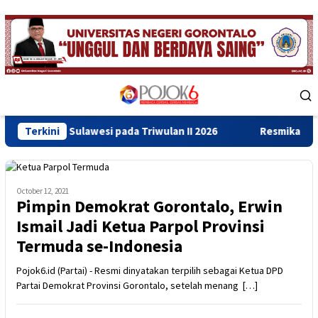
Skip
to
content
Mobile
Menu
lawesi pada Triwulan II 2026
Terkini
Resmikan Gedung Baru Bahr
October 12, 2021
Pimpin Demokrat Gorontalo, Erwin
Ismail Jadi Ketua Parpol Provinsi
Termuda se-Indonesia
Pojok6.id (Partai) - Resmi dinyatakan terpilih sebagai Ketua DPD
Partai Demokrat Provinsi Gorontalo, setelah menang […]