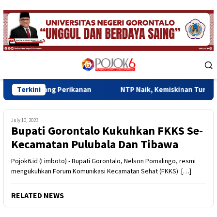
Skip
to
content
Mobile
Menu
ang Perikanan
Terkini
NTP Naik, Kemiskinan Turun, Ekonomi Gor
July 10, 2023
Bupati Gorontalo Kukuhkan FKKS Se-
Kecamatan Pulubala Dan Tibawa
Pojok6.id (Limboto) - Bupati Gorontalo, Nelson Pomalingo, resmi
mengukuhkan Forum Komunikasi Kecamatan Sehat (FKKS) […]
RELATED NEWS