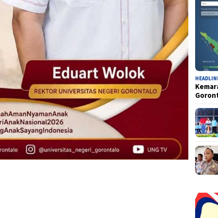
HEADLIN
Kemara
Goron