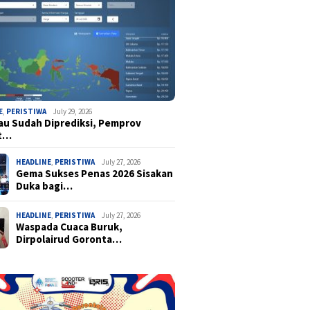
E
,
PERISTIWA
July 29, 2026
u Sudah Diprediksi, Pemprov
t…
HEADLINE
,
PERISTIWA
July 27, 2026
Gema Sukses Penas 2026 Sisakan
Duka bagi…
HEADLINE
,
PERISTIWA
July 27, 2026
Waspada Cuaca Buruk,
Dirpolairud Goronta…