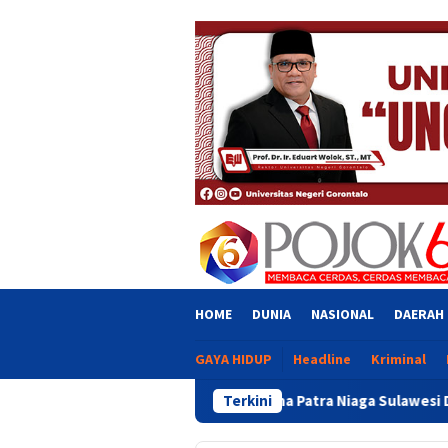
Skip
close
to
content
HOME
DUNIA
NASIONAL
DAERAH
GAYA HIDUP
Headline
Kriminal
Pertamina Patra Niaga Sulawesi Dorong Penggunaan Brig
Terkini