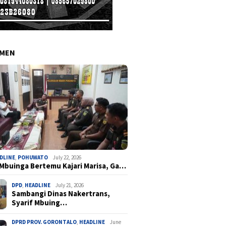
EMEN
DLINE
,
POHUWATO
July 22, 2026
 Mbuinga Bertemu Kajari Marisa, Ga…
DPD
,
HEADLINE
July 21, 2026
Sambangi Dinas Nakertrans,
Syarif Mbuing…
DPRD PROV. GORONTALO
,
HEADLINE
June