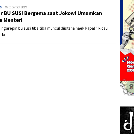
S
Ivan
October 23, 2019
r BU SUSI Bergema saat Jokowi Umumkan
 Menteri
 ngarepin bu susi tiba tiba muncul diistana naek kapal “ kicau
rki