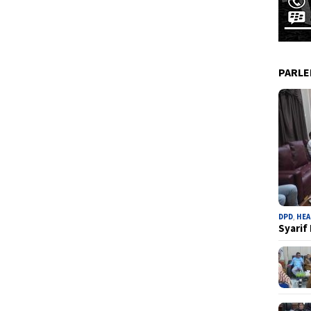
PARL
DPD
,
HEA
Syarif