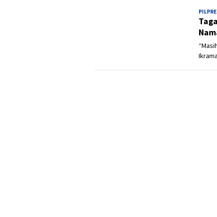
PILPRE
Taga
Nama
“Masih
Ikrama