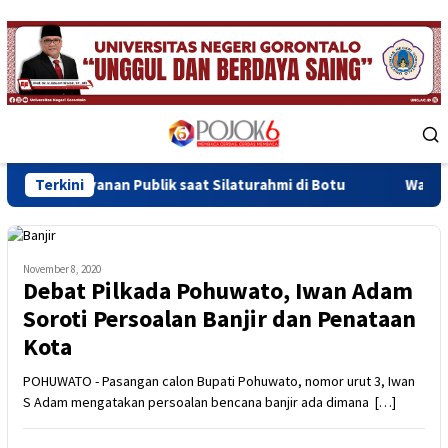
Skip
to
content
Mobile
Menu
an Publik saat Silaturahmi di Botu
Terkini
Wagub Idah Syahida
November 8, 2020
Debat Pilkada Pohuwato, Iwan Adam
Soroti Persoalan Banjir dan Penataan
Kota
POHUWATO - Pasangan calon Bupati Pohuwato, nomor urut 3, Iwan
S Adam mengatakan persoalan bencana banjir ada dimana […]