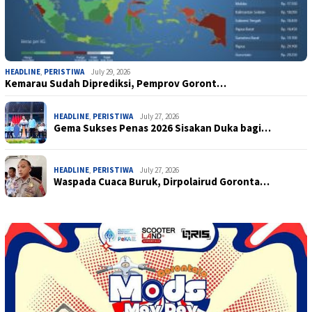
HEADLINE
,
PERISTIWA
July 29, 2026
Kemarau Sudah Diprediksi, Pemprov Goront…
HEADLINE
,
PERISTIWA
July 27, 2026
Gema Sukses Penas 2026 Sisakan Duka bagi…
HEADLINE
,
PERISTIWA
July 27, 2026
Waspada Cuaca Buruk, Dirpolairud Goronta…