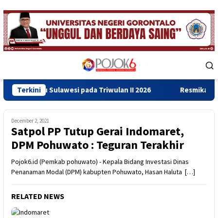
Skip
to
content
Mobile
Menu
au Sulawesi pada Triwulan II 2026
Terkini
Resmikan Gedung Baru
December 2, 2021
Satpol PP Tutup Gerai Indomaret,
DPM Pohuwato : Teguran Terakhir
Pojok6.id (Pemkab pohuwato) - Kepala Bidang Investasi Dinas
Penanaman Modal (DPM) kabupten Pohuwato, Hasan Haluta […]
RELATED NEWS