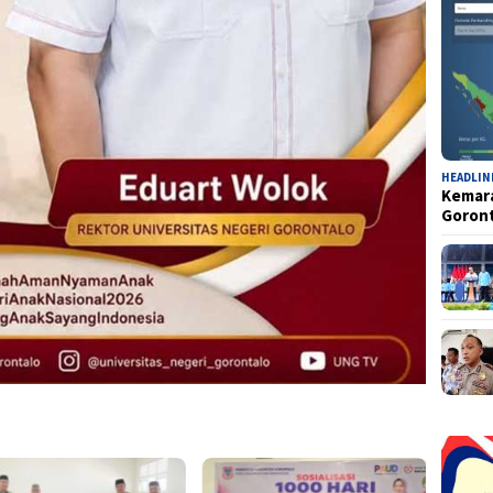
HEADLIN
Kemara
Goron