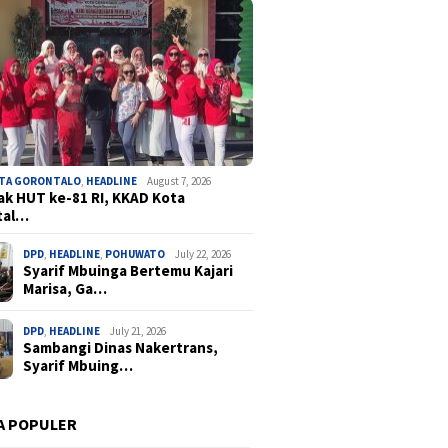
OTA GORONTALO
,
HEADLINE
August 7, 2026
k HUT ke-81 RI, KKAD Kota
tal…
DPD
,
HEADLINE
,
POHUWATO
July 22, 2026
Syarif Mbuinga Bertemu Kajari
Marisa, Ga…
DPD
,
HEADLINE
July 21, 2026
Sambangi Dinas Nakertrans,
Syarif Mbuing…
A POPULER