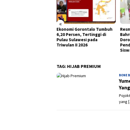
«
onomi Gorontalo Tumbuh
Resmikan Gedung Baru
Mary
0 Persen, Tertinggi di
Bahrul Ulum, Wagub Idah
Tega
au Sulawesi pada
Dorong Peningkatan Mutu
HPK 
wulan II 2026
Pendidikan dan Karakter
Anak
Siswa
TAG:
HIJAB PREMIUM
BONE 
Yume
Yang
Pojok6
yang 