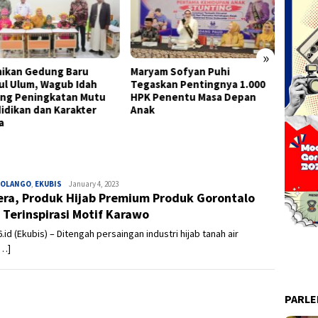
»
am Sofyan Puhi
Tingkatkan Prestasi Santri,
Semara
skan Pentingnya 1.000
Bupati Sofyan Resmikan
Kota G
Penentu Masa Depan
Gedung PHTC MTsS Bahrul
Keber
Ulum
dan Ba
BOLANGO
,
EKUBIS
Admin
January 4, 2023
ra, Produk Hijab Premium Produk Gorontalo
 Terinspirasi Motif Karawo
.id (Ekubis) – Ditengah persaingan industri hijab tanah air
[…]
PARL