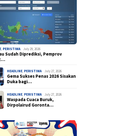
E
,
PERISTIWA
July 29, 2026
u Sudah Diprediksi, Pemprov
t…
HEADLINE
,
PERISTIWA
July 27, 2026
Gema Sukses Penas 2026 Sisakan
Duka bagi…
HEADLINE
,
PERISTIWA
July 27, 2026
Waspada Cuaca Buruk,
Dirpolairud Goronta…