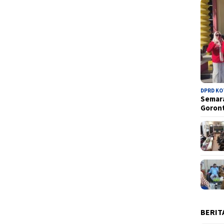
DPRD K
Semara
Goron
BERIT