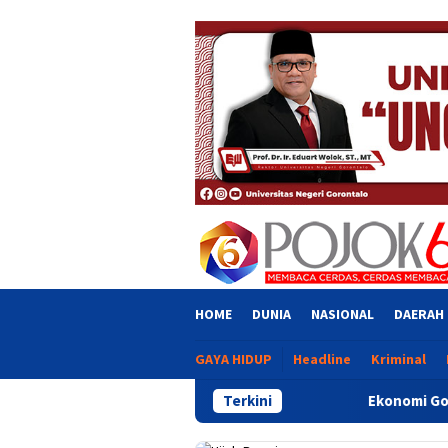
Skip
close
to
content
HOME
DUNIA
NASIONAL
DAERAH
GAYA HIDUP
Headline
Kriminal
Terkini
Ekonomi Gorontalo Tumbuh 6,2