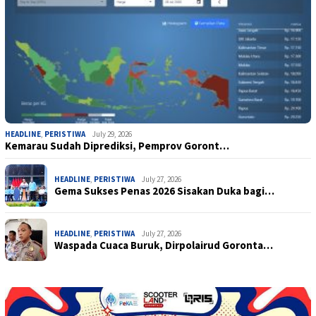
HEADLINE
,
PERISTIWA
July 29, 2026
Kemarau Sudah Diprediksi, Pemprov Goront…
HEADLINE
,
PERISTIWA
July 27, 2026
Gema Sukses Penas 2026 Sisakan Duka bagi…
HEADLINE
,
PERISTIWA
July 27, 2026
Waspada Cuaca Buruk, Dirpolairud Goronta…