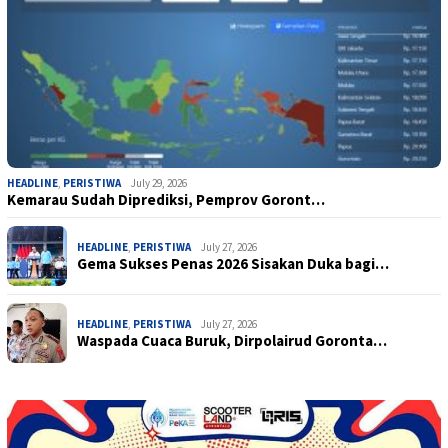
HEADLINE
,
PERISTIWA
July 29, 2026
Kemarau Sudah Diprediksi, Pemprov Goront…
HEADLINE
,
PERISTIWA
July 27, 2026
Gema Sukses Penas 2026 Sisakan Duka bagi…
HEADLINE
,
PERISTIWA
July 27, 2026
Waspada Cuaca Buruk, Dirpolairud Goronta…