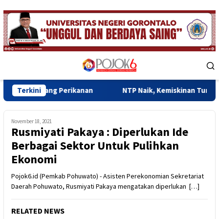
Skip
to
content
Mobile
Menu
ang Perikanan
Terkini
NTP Naik, Kemiskinan Turun, Ekonomi Go
November 18, 2021
Rusmiyati Pakaya : Diperlukan Ide
Berbagai Sektor Untuk Pulihkan
Ekonomi
Pojok6.id (Pemkab Pohuwato) - Asisten Perekonomian Sekretariat
Daerah Pohuwato, Rusmiyati Pakaya mengatakan diperlukan […]
RELATED NEWS