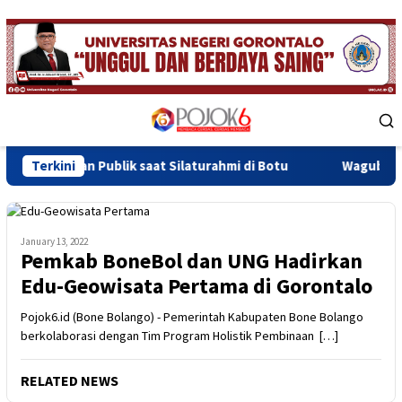
Skip
to
content
Mobile
Menu
Publik saat Silaturahmi di Botu
Terkini
Wagub Idah Syahidah I
January 13, 2022
Pemkab BoneBol dan UNG Hadirkan
Edu-Geowisata Pertama di Gorontalo
Pojok6.id (Bone Bolango) - Pemerintah Kabupaten Bone Bolango
berkolaborasi dengan Tim Program Holistik Pembinaan […]
RELATED NEWS