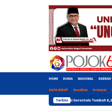
Skip
close
to
content
HOME
DUNIA
NASIONAL
DAERAH
GAYA HIDUP
Headline
Kriminal
Ekonomi Gorontalo Tumbuh 6,20 Persen, Tertinggi di 
Terkini