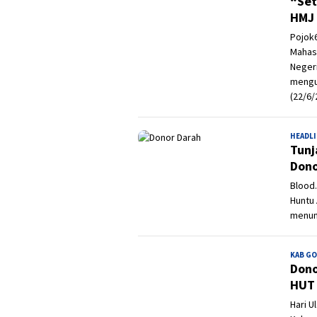
“Set
HMJ 
Pojok
Mahas
Neger
mengu
(22/6/
HEADL
Tunj
Dono
Blood.
Huntu 
menunj
KAB G
Dono
HUT 
Hari U