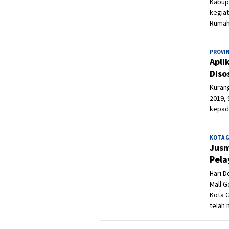
Kabupa
kegiat
Rumah
PROVI
Apli
Diso
Kuran
2019, 
kepada
KOTA 
Jusm
Pela
Hari D
Mall G
Kota 
telah 