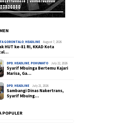
EMEN
OTA GORONTALO
,
HEADLINE
August 7, 2026
k HUT ke-81 RI, KKAD Kota
tal…
DPD
,
HEADLINE
,
POHUWATO
July 22, 2026
Syarif Mbuinga Bertemu Kajari
Marisa, Ga…
DPD
,
HEADLINE
July 21, 2026
Sambangi Dinas Nakertrans,
Syarif Mbuing…
A POPULER