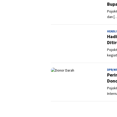
Bupa
Pojok6
dan [
HEADL
Hadi
Diti
Pojok6
kegia
DPR/M
Peri
Dono
Pojok6
Intern