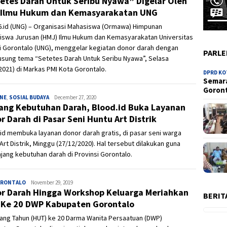
etes Darah Untuk Seribu Nyawa” Digelar Oleh
Ilmu Hukum dan Kemasyarakatan UNG
6.id (UNG) – Organisasi Mahasiswa (Ormawa) Himpunan
iswa Jurusan (HMJ) Ilmu Hukum dan Kemasyarakatan Universitas
i Gorontalo (UNG), menggelar kegiatan donor darah dengan
PARL
sung tema “Setetes Darah Untuk Seribu Nyawa”, Selasa
2021) di Markas PMI Kota Gorontalo.
DPRD K
Semara
Goron
INE
,
SOSIAL BUDAYA
Admin
December 27, 2020
ang Kebutuhan Darah, Blood.id Buka Layanan
r Darah di Pasar Seni Huntu Art Distrik
id membuka layanan donor darah gratis, di pasar seni warga
Art Distrik, Minggu (27/12/2020). Hal tersebut dilakukan guna
ang kebutuhan darah di Provinsi Gorontalo.
ORONTALO
Ivan
November 29, 2019
r Darah Hingga Workshop Keluarga Meriahkan
BERIT
Ke 20 DWP Kabupaten Gorontalo
lang Tahun (HUT) ke 20 Darma Wanita Persaatuan (DWP)