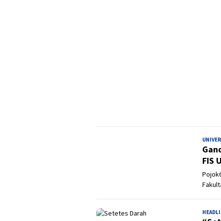
UNIVE
Gand
FIS 
Pojok6
Fakult
HEADL