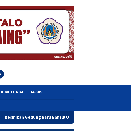
close
h
ADVETORIAL
TAJUK
ru Bahrul Ulum, Wagub Idah Dorong Peningkatan Mutu Pendidika