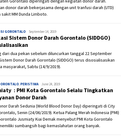
ten Gorontalo diperingati dengan kegiatan donor darah.
an donor darah bekerjasama dengan unit tranfusi darah (UTD)
 sakit MM Dunda Limboto.
NSI GORONTALO
Ivan
September 14, 2019
kasi Sistem Donor Darah Gorontalo (SIDDGO)
sialisasikan
g dari dua pekan sebelum diluncurkan tanggal 22 September
Sistem Donor Darah Gorontalo (SIDDGO) terus disosialisasikan
 masyarakat, Sabtu (14/9/2019).
GORONTALO
,
PERISTIWA
Ivan
June 24, 2019
iaty : PMI Kota Gorontalo Selalu Tingkatkan
yanan Donor Darah
onor Darah Sedunia (World Blood Donor Day) diperingati di City
orontalo, Senin (24/06/2019). Ketua Palang Merah Indonesia (PMI)
Gorontalo Jusmiaty Kiai Demak menyebut PMI Kota Gorontalo
memiliki sumbangsih bagi kemaslahatan orang banyak.