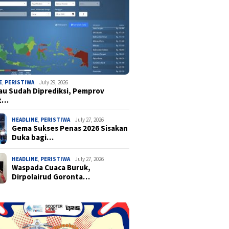
E
,
PERISTIWA
July 29, 2026
u Sudah Diprediksi, Pemprov
t…
HEADLINE
,
PERISTIWA
July 27, 2026
Gema Sukses Penas 2026 Sisakan
Duka bagi…
HEADLINE
,
PERISTIWA
July 27, 2026
Waspada Cuaca Buruk,
Dirpolairud Goronta…