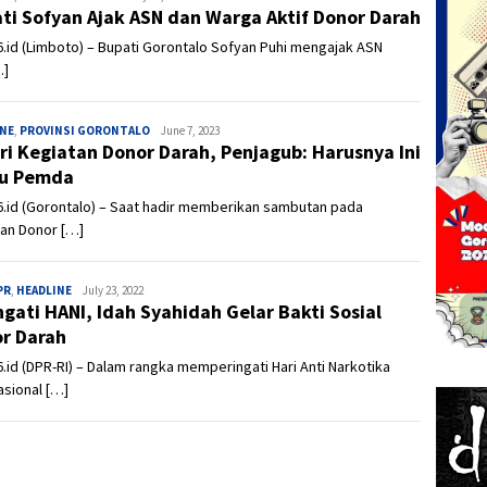
ti Sofyan Ajak ASN dan Warga Aktif Donor Darah
.id (Limboto) – Bupati Gorontalo Sofyan Puhi mengajak ASN
…]
INE
,
PROVINSI GORONTALO
Admin
June 7, 2023
ri Kegiatan Donor Darah, Penjagub: Harusnya Ini
ru Pemda
.id (Gorontalo) – Saat hadir memberikan sambutan pada
tan Donor […]
PR
,
HEADLINE
Admin
July 23, 2022
ngati HANI, Idah Syahidah Gelar Bakti Sosial
r Darah
.id (DPR-RI) – Dalam rangka memperingati Hari Anti Narkotika
asional […]