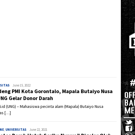
RSITAS
Admin
June 15, 2022
eng PMI Kota Gorontalo, Mapala Butaiyo Nusa
UNG Gelar Donor Darah
.id (UNG) – Mahasiswa pecinta alam (Mapala) Butaiyo Nusa
as […]
INE
,
UNIVERSITAS
Admin
June 22, 2021