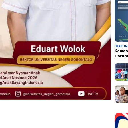
HEADLIN
Kemara
Goron