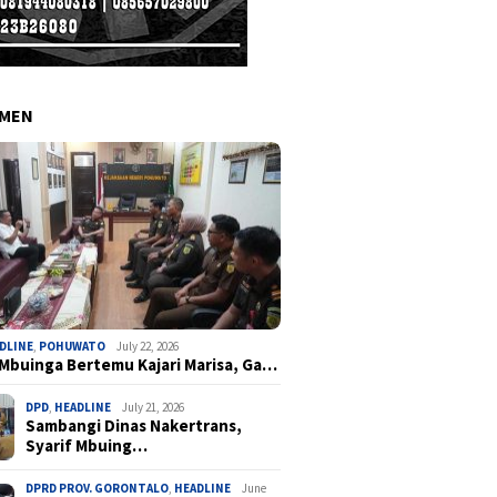
EMEN
DLINE
,
POHUWATO
July 22, 2026
 Mbuinga Bertemu Kajari Marisa, Ga…
DPD
,
HEADLINE
July 21, 2026
Sambangi Dinas Nakertrans,
Syarif Mbuing…
DPRD PROV. GORONTALO
,
HEADLINE
June