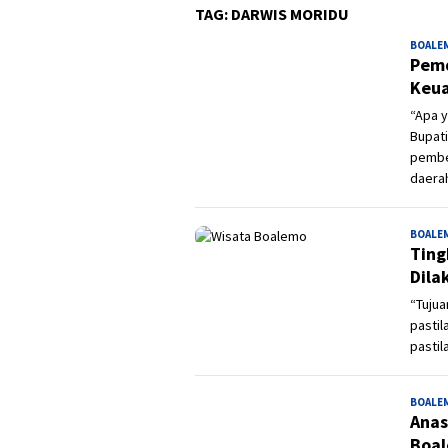
TAG:
DARWIS MORIDU
BOALE
Pemd
Keua
“Apa y
Bupati
pembe
daerah
BOALE
Ting
Dila
“Tujua
pastil
pastil
BOALE
Anas
Boa