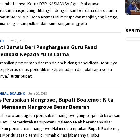
 sambutannya, Ketua DPP IKASMANSA Agus Makarawo
takan, masjid yang dibangun dengan sumber dana dari seluruh
an IKSMANSA di Desa Kramat ini merupakan masjid yang ketiga,
dana yang dikumpulkan dari sumbangan anggota.
BERIT
MO
Admin
June 21, 2019
ti Darwis Beri Penghargaan Guru Paud
edikasi Kepada Yulin Laima
rhasilan pemerintah daerah dalam bidang pendidikan, tentunya
erja keras dinas pendidikan kepemudaan dan olahraga serta
nnya,” tutur bupati.
ORIAL
,
BOALEMO
Ivan
June 20, 2019
s Perusakan Mangrove, Bupati Boalemo : Kita
 Menanam Mangrove Besar Besaran
gah sorotan dugaan perusakan mangrove yang terjadi di kawasan
i Ratu. Pemerintah Kabupaten Boalemo telah berencana akan
ukan penanaman mangrove. Hal ini disampaikan Bupati Boalemo,
 Moridu saat ditemui di rumah dinas jabatannya,Rabu