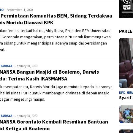
MO
Admin
September 11, 2020
 Permintaan Komunitas BEM, Sidang Terdakwa
is Moridu Diawasi KPK
PARL
ikonfirmasi terkait hal itu, Aldy Ibura, Presiden BEM Universitas
i Gorontalo mengatakan, permintaan KPK untuk ikut mengawasi
ya sidang untuk mengantisipasi adanya suap dal persidangan
ut.
 BUDAYA
Admin
January 18, 2020
MANSA Bangun Masjid di Boalemo, Darwis
du: Terima Kasih IKASMANSA
kesempatan itu, Darwis Moridu juga meminta kepada jajarannya
hal ini Dinas PUPR untuk membangun drainase di depan masjid
DPD
,
HEA
Syarif
pagar mengelilingi masjid.
 BUDAYA
Admin
January 18, 2020
MANSA Gorontalo Kembali Resmikan Bantuan
id Ketiga di Boalemo