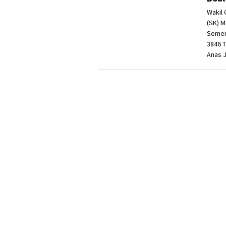
Wakil
(SK) M
Semen
3846 T
Anas J