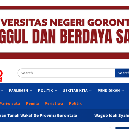
Searc
PARLEMEN
POLITIK
SEKITAR KITA
PENDIDIKAN
Pariwisata
Pemilu
Peristiwa
Politik
vinsi Gorontalo
Wagub Idah Syahidah Dorong Pelaku UMK