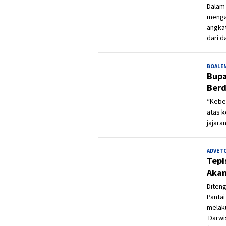
Dalam
menga
angkat
dari 
BOALE
Bupa
Berd
“Kebe
atas k
jajara
ADVET
Tepi
Akan
Diten
Panta
melak
Darwis