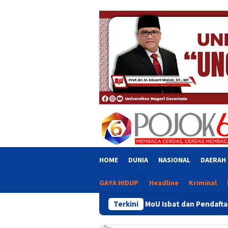
Skip
close
to
content
HOME
DUNIA
NASIONAL
DAERAH
GAYA HIDUP
Headline
Kriminal
ati Sofyan Teken MoU Isbat dan Pendaftaran Tanah Wakaf Se Pro
Terkini