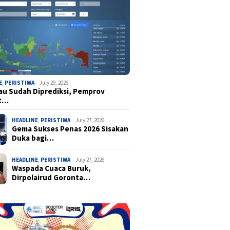
E
,
PERISTIWA
July 29, 2026
u Sudah Diprediksi, Pemprov
t…
HEADLINE
,
PERISTIWA
July 27, 2026
Gema Sukses Penas 2026 Sisakan
Duka bagi…
HEADLINE
,
PERISTIWA
July 27, 2026
Waspada Cuaca Buruk,
Dirpolairud Goronta…