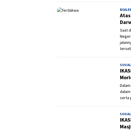
BOALE
Atas
Darw
Saat d
Neger
jalann
terseb
SOSIAL
IKAS
Mori
Dalam 
dalam 
serta 
SOSIAL
IKAS
Masj