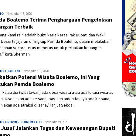
MO
Admin
November 16, 2020
a Boalemo Terima Penghargaan Pengelolaan
ngan Terbaik
ang kami raih adalah bukti kerja keras Pak Bupati dan Wakil
 beserta jajaran di lingkup Pemda Boalemo, dalam melakukan
nahan secara terus menerus untuk perbaikan keuangan
,” kata Sherman.
MO
,
HEADLINE
Admin
November 13, 2020
katkan Potensi Wisata Boalemo, Ini Yang
kukan Pemda Boalemo
n kalau dia (wisatawan) ada desa wisata atau ada lokasi wisata,
ah akses akan ada ke sana, pastilah amenitasnya ada ke sana,
ah akan ada atraksi di sana,” lanjut Sekda.
MO
,
PROVINSI GORONTALO
Ivan
November 9, 2020
 Jusuf Jalankan Tugas dan Kewenangan Bupati
lemo