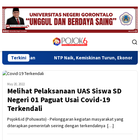
Skip
to
content
Mobile
Menu
an
Terkini
NTP Naik, Kemiskinan Turun, Ekonomi Gorontalo Mula
May 20, 2022
Melihat Pelaksanaan UAS Siswa SD
Negeri 01 Paguat Usai Covid-19
Terkendali
Pojok6.id (Pohuwato) - Pelonggaran kegiatan masyarakat yang
diterapkan pemerintah seiring dengan terkendalinya […]