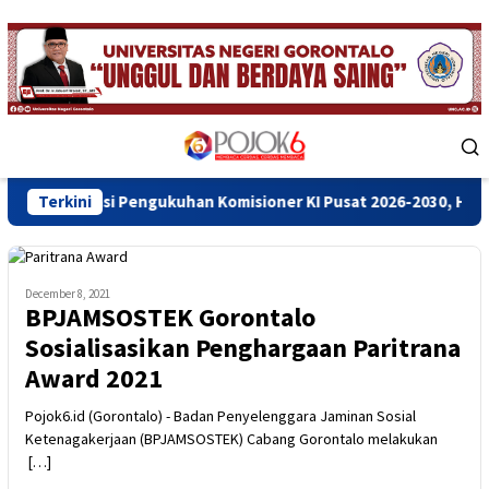
Skip
to
content
Mobile
Menu
Pengukuhan Komisioner KI Pusat 2026-2030, Harap Penguatan Kete
Terkini
December 8, 2021
BPJAMSOSTEK Gorontalo
Sosialisasikan Penghargaan Paritrana
Award 2021
Pojok6.id (Gorontalo) - Badan Penyelenggara Jaminan Sosial
Ketenagakerjaan (BPJAMSOSTEK) Cabang Gorontalo melakukan
[…]