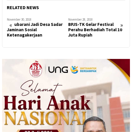
RELATED NEWS
November 30, 2018
November 28, 2018
N
«
»
Botubarani Jadi Desa Sadar
BPJS-TK Gelar Festival
P
Jaminan Sosial
Perahu Berhadiah Total 10
K
Ketenagakerjaan
Juta Rupiah
R