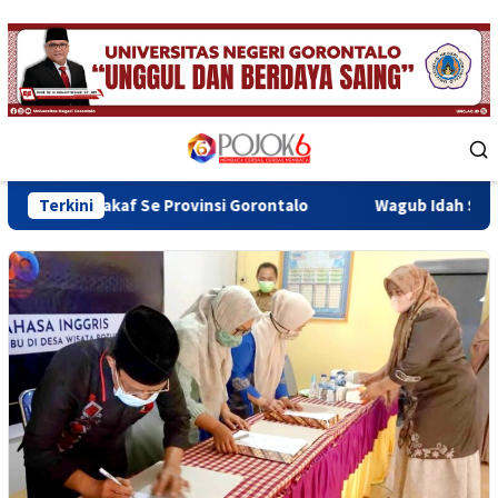
Skip
to
content
Mobile
Menu
f Se Provinsi Gorontalo
Terkini
Wagub Idah Syahidah Dorong Pe