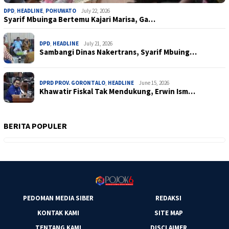
DPD
,
HEADLINE
,
POHUWATO
July 22, 2026
Syarif Mbuinga Bertemu Kajari Marisa, Ga…
DPD
,
HEADLINE
July 21, 2026
Sambangi Dinas Nakertrans, Syarif Mbuing…
DPRD PROV. GORONTALO
,
HEADLINE
June 15, 2026
Khawatir Fiskal Tak Mendukung, Erwin Ism…
BERITA POPULER
PEDOMAN MEDIA SIBER
REDAKSI
KONTAK KAMI
SITE MAP
TENTANG KAMI
DISCLAIMER