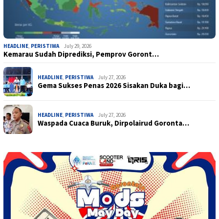
HEADLINE
,
PERISTIWA
July 29, 2026
Kemarau Sudah Diprediksi, Pemprov Goront…
HEADLINE
,
PERISTIWA
July 27, 2026
Gema Sukses Penas 2026 Sisakan Duka bagi…
HEADLINE
,
PERISTIWA
July 27, 2026
Waspada Cuaca Buruk, Dirpolairud Goronta…