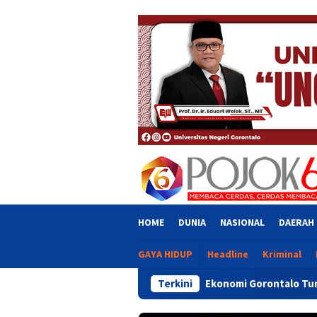
Skip
close
to
content
HOME
DUNIA
NASIONAL
DAERAH
GAYA HIDUP
Headline
Kriminal
Ekonomi Gorontalo Tumbuh 6,20 Persen, Tertin
Terkini