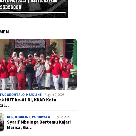
EMEN
OTA GORONTALO
,
HEADLINE
August 7, 2026
k HUT ke-81 RI, KKAD Kota
tal…
DPD
,
HEADLINE
,
POHUWATO
July 22, 2026
Syarif Mbuinga Bertemu Kajari
Marisa, Ga…