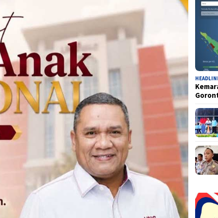
HEADLIN
Kemara
Goron