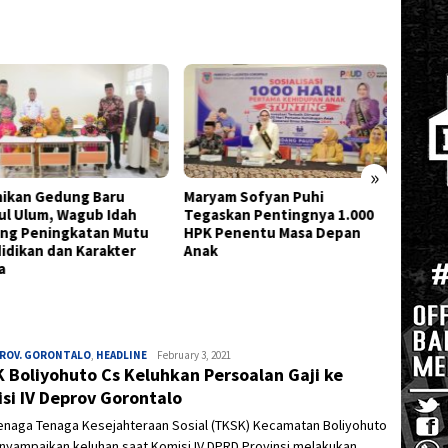
»
am Sofyan Puhi
Tingkatkan Prestasi Santri,
Semara
skan Pentingnya 1.000
Bupati Sofyan Resmikan
Kota G
Penentu Masa Depan
Gedung PHTC MTsS Bahrul
Keber
Ulum
dan Ba
PROV. GORONTALO
,
HEADLINE
Ivan
February 3, 2021
 Boliyohuto Cs Keluhkan Persoalan Gaji ke
si IV Deprov Gorontalo
tenaga Tenaga Kesejahteraan Sosial (TKSK) Kecamatan Boliyohuto
nyampaikan keluhan saat Komisi IV DPRD Provinsi melakukan