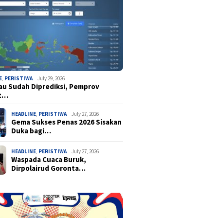
E
,
PERISTIWA
July 29, 2026
u Sudah Diprediksi, Pemprov
t…
HEADLINE
,
PERISTIWA
July 27, 2026
Gema Sukses Penas 2026 Sisakan
Duka bagi…
HEADLINE
,
PERISTIWA
July 27, 2026
Waspada Cuaca Buruk,
Dirpolairud Goronta…