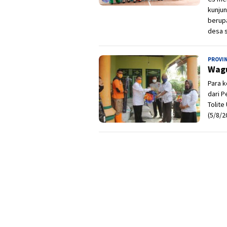
kunjun
berupa
desa s
PROVI
Wagu
Para k
dari P
Tolite
(5/8/2