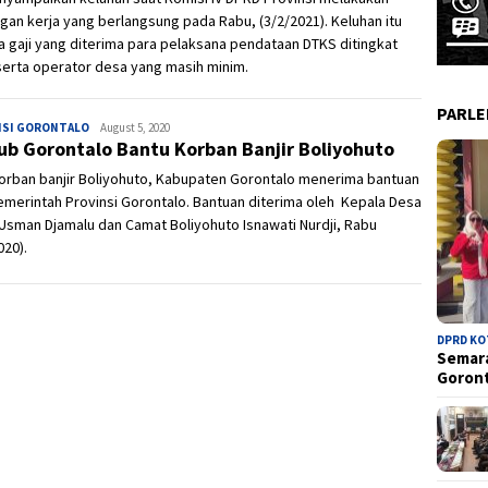
gan kerja yang berlangsung pada Rabu, (3/2/2021). Keluhan itu
 gaji yang diterima para pelaksana pendataan DTKS ditingkat
erta operator desa yang masih minim.
PARL
NSI GORONTALO
Ivan
August 5, 2020
b Gorontalo Bantu Korban Banjir Boliyohuto
orban banjir Boliyohuto, Kabupaten Gorontalo menerima bantuan
emerintah Provinsi Gorontalo. Bantuan diterima oleh Kepala Desa
 Usman Djamalu dan Camat Boliyohuto Isnawati Nurdji, Rabu
020).
DPRD K
Semara
Goron