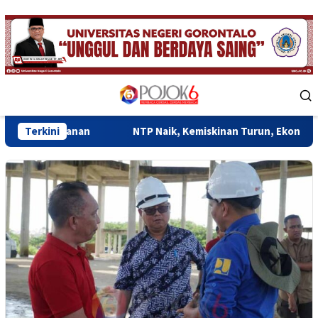
Skip
to
content
Mobile
Menu
nan
Terkini
NTP Naik, Kemiskinan Turun, Ekonomi Gorontalo Mul