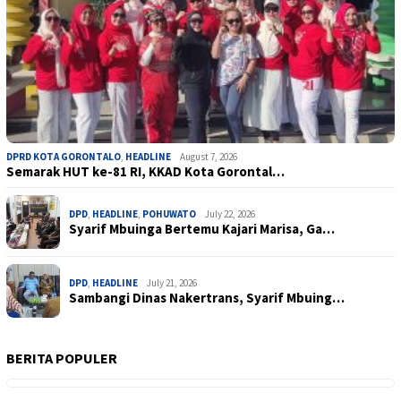
DPRD KOTA GORONTALO
,
HEADLINE
August 7, 2026
Semarak HUT ke-81 RI, KKAD Kota Gorontal…
DPD
,
HEADLINE
,
POHUWATO
July 22, 2026
Syarif Mbuinga Bertemu Kajari Marisa, Ga…
DPD
,
HEADLINE
July 21, 2026
Sambangi Dinas Nakertrans, Syarif Mbuing…
BERITA POPULER