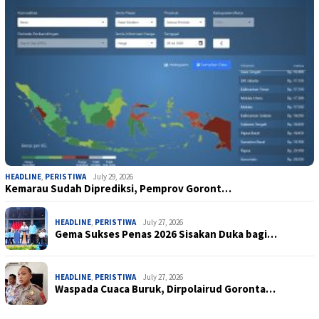
HEADLINE
,
PERISTIWA
July 29, 2026
Kemarau Sudah Diprediksi, Pemprov Goront…
HEADLINE
,
PERISTIWA
July 27, 2026
Gema Sukses Penas 2026 Sisakan Duka bagi…
HEADLINE
,
PERISTIWA
July 27, 2026
Waspada Cuaca Buruk, Dirpolairud Goronta…