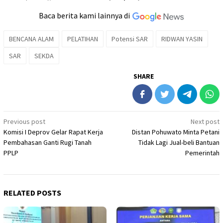
Baca berita kami lainnya di
BENCANA ALAM
PELATIHAN
Potensi SAR
RIDWAN YASIN
SAR
SEKDA
SHARE
Post
Previous post
Next post
Komisi I Deprov Gelar Rapat Kerja
Distan Pohuwato Minta Petani
navigation
Pembahasan Ganti Rugi Tanah
Tidak Lagi Jual-beli Bantuan
PPLP
Pemerintah
RELATED POSTS