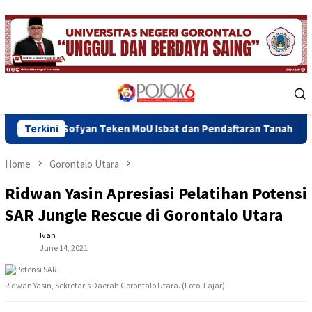
Skip
to
content
Mobile
Menu
fyan Teken MoU Isbat dan Pendaftaran Tanah Wakaf Se Provinsi 
Terkini
Home
Gorontalo Utara
Ridwan Yasin Apresiasi Pelatihan Potensi
SAR Jungle Rescue di Gorontalo Utara
Ivan
June 14, 2021
Ridwan Yasin, Sekretaris Daerah Gorontalo Utara. (Foto: Fajar)