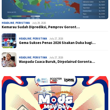
HEADLINE
,
PERISTIWA
July 29, 2026
Kemarau Sudah Diprediksi, Pemprov Goront…
HEADLINE
,
PERISTIWA
July 27, 2026
Gema Sukses Penas 2026 Sisakan Duka bagi…
HEADLINE
,
PERISTIWA
July 27, 2026
Waspada Cuaca Buruk, Dirpolairud Goronta…