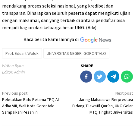
mendukung proses seleksi nasional, yang kredibel dan
transparan. Diharapkan seluruh peserta dapat mengikuti ujian
dengan maksimal, dan yang terbaik di antara pendaftar bisa
menjadi bagian dari keluarga besar UNG. (Adv)
Baca berita kami lainnya di
Prof. Eduart Wolok
UNIVERSITAS NEGERI GORONTALO
Writer: Ryan
SHARE
Editor: Admin
Post
Previous post
Next post
Peletakkan Batu Petama TPQ Al-
Jaring Mahasiswa Berprestasi
navigation
Adha VIII, Wali Kota Gorontalo
Bidang Tilawatil Qur’an, UNG Gelar
Sampaikan Pesan Ini
MTQ Tingkat Universitas