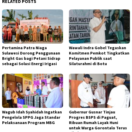
RELATED POSTS
Pertamina Patra Niaga
Wawali Indra Gobel Tegaskan
Sulawesi Dorong Penggunaan
Komitmen Pemkot Tingkatkan
Bright Gas bagi Petani Sidrap
Pelayanan Publik saat
sebagai Solusi Energi Irigasi
Silaturahmi di Botu
Wagub Idah Syahidah Ingatkan
Gubernur Gusnar Tinjau
Pengelola SPPG Jaga Standar
Progres BSPS di Paguat,
Pelaksanaan Program MBG
Ribuan Rumah Layak Huni
untuk Warga Gorontalo Terus