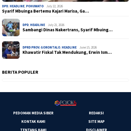
DPD
,
HEADLINE
,
POHUWATO
July 22, 2026
Syarif Mbuinga Bertemu Kajari Marisa, Ga…
DPD
,
HEADLINE
July 21, 2026
Sambangi Dinas Nakertrans, Syarif Mbuing…
DPRD PROV. GORONTALO
,
HEADLINE
June 15, 2026
Khawatir Fiskal Tak Mendukung, Erwin Ism…
BERITA POPULER
PEDOMAN MEDIA SIBER
REDAKSI
KONTAK KAMI
SITE MAP
TENTANG KAMI
DISCLAIMER