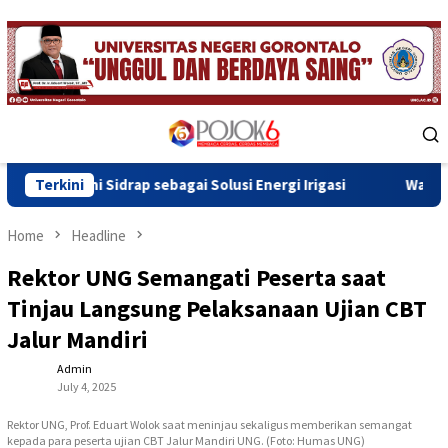
Skip
to
content
Mobile
Menu
p sebagai Solusi Energi Irigasi
Terkini
Wawali Indra Gobel Tega
Home
Headline
Rektor UNG Semangati Peserta saat
Tinjau Langsung Pelaksanaan Ujian CBT
Jalur Mandiri
Admin
July 4, 2025
Rektor UNG, Prof. Eduart Wolok saat meninjau sekaligus memberikan semangat
kepada para peserta ujian CBT Jalur Mandiri UNG. (Foto: Humas UNG)