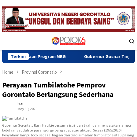
Skip
to
content
Mobile
Menu
an Program MBG
Terkini
Gubernur Gusnar Tinjau Progres BSPS di
Home
Provinsi Gorontalo
Perayaan Tumbilatohe Pemprov
Gorontalo Berlangsung Sederhana
Ivan
May 19, 2020
Gubernur Gorontalo Rusli Habibie bersama istri Idah Syahidah menyalakan lampu
botol yang sudah terpasang di gerbang adat atau alikusu, Selasa (19/5/2020).
Penyalaan lampu botol sebagai bagian dari tradisi malam tumbilatohe atau pasang