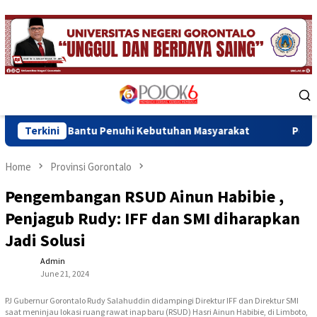
Skip
to
content
Mobile
Menu
 Bantu Penuhi Kebutuhan Masyarakat
Terkini
Pemkab Gorontalo d
Home
Provinsi Gorontalo
Pengembangan RSUD Ainun Habibie ,
Penjagub Rudy: IFF dan SMI diharapkan
Jadi Solusi
Admin
June 21, 2024
PJ Gubernur Gorontalo Rudy Salahuddin didampingi Direktur IFF dan Direktur SMI
saat meninjau lokasi ruang rawat inap baru (RSUD) Hasri Ainun Habibie, di Limboto,