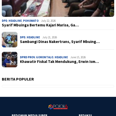
DPD
,
HEADLINE
,
POHUWATO
July 22, 2026
Syarif Mbuinga Bertemu Kajari Marisa, Ga…
DPD
,
HEADLINE
July 21, 2026
Sambangi Dinas Nakertrans, Syarif Mbuing…
DPRD PROV. GORONTALO
,
HEADLINE
June 15, 2026
Khawatir Fiskal Tak Mendukung, Erwin Ism…
BERITA POPULER
PEDOMAN MEDIA SIBER
REDAKSI