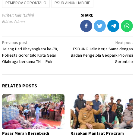
PEMPROV GORONTALO
RSUD AINUN HABIBIE
Writer: Rilis (Echin)
SHARE
Editor: Admin
Post
Previous post
Next post
Jelang Hari Bhayangkara ke-78,
FSB UNG Jalin Kerja Sama dengan
navigation
Polresta Gorontalo Kota Gelar
Badan Pengelola Geopark Provinsi
Olahraga bersama TNI – Polri
Gorontalo
RELATED POSTS
Pasar Murah Bersubsidi
Rasakan Manfaat Program