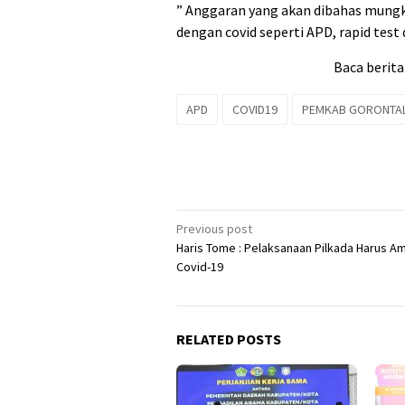
” Anggaran yang akan dibahas mungk
dengan covid seperti APD, rapid test
Baca berita
APD
COVID19
PEMKAB GORONTA
Post
Previous post
Haris Tome : Pelaksanaan Pilkada Harus A
navigation
Covid-19
RELATED POSTS