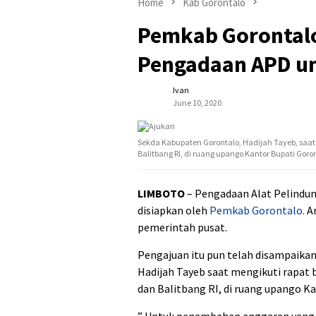
Home
Kab Gorontalo
Pemkab Gorontalo
Pengadaan APD un
Ivan
June 10, 2020
Sekda Kabupaten Gorontalo, Hadijah Tayeb, saa
Balitbang RI, di ruang upango Kantor Bupati Goront
LIMBOTO
– Pengadaan Alat Pelindung
disiapkan oleh
Pemkab Gorontalo.
An
pemerintah pusat.
Pengajuan itu pun telah disampaikan
Hadijah Tayeb saat mengikuti rapat
dan Balitbang RI, di ruang upango K