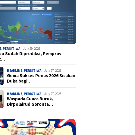
E
,
PERISTIWA
July 29, 2026
u Sudah Diprediksi, Pemprov
t…
HEADLINE
,
PERISTIWA
July 27, 2026
Gema Sukses Penas 2026 Sisakan
Duka bagi…
HEADLINE
,
PERISTIWA
July 27, 2026
Waspada Cuaca Buruk,
Dirpolairud Goronta…