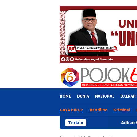
Skip
close
to
content
HOME
DUNIA
NASIONAL
DAERAH
GAYA HIDUP
Headline
Kriminal
Terkini
Adhan Kritik Penyaluran 