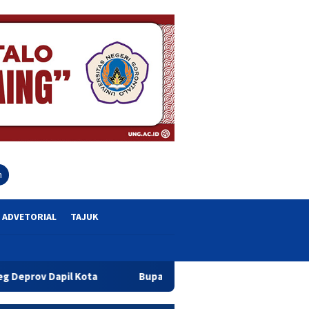
close
h
ADVETORIAL
TAJUK
ta
Bupati Sofyan Teken MoU Isbat dan Pendaftaran Tanah