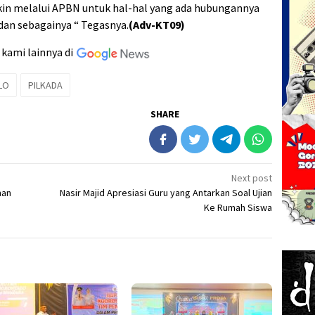
in melalui APBN untuk hal-hal yang ada hubungannya
 dan sebagainya “ Tegasnya.
(Adv-KT09)
 kami lainnya di
LO
PILKADA
SHARE
Next post
man
Nasir Majid Apresiasi Guru yang Antarkan Soal Ujian
Ke Rumah Siswa