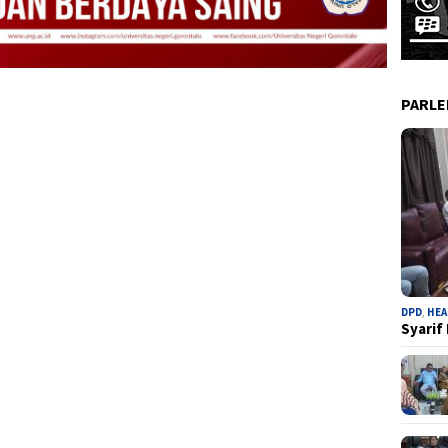
PARL
DPD
,
HEA
Syarif