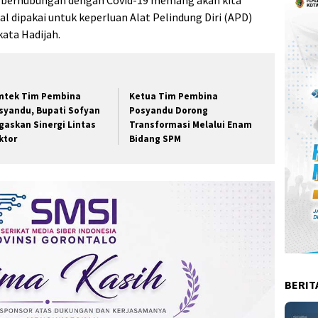
 berhubungan dengan Covid-19 memang akan kita
al dipakai untuk keperluan Alat Pelindung Diri (APD)
ata Hadijah.
mtek Tim Pembina
Ketua Tim Pembina
syandu, Bupati Sofyan
Posyandu Dorong
gaskan Sinergi Lintas
Transformasi Melalui Enam
ktor
Bidang SPM
BERIT