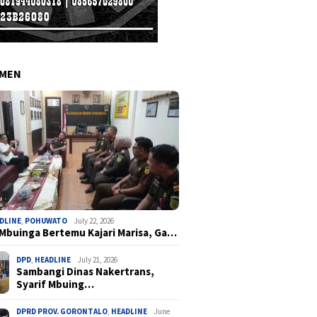
EMEN
DLINE
,
POHUWATO
July 22, 2026
 Mbuinga Bertemu Kajari Marisa, Ga…
DPD
,
HEADLINE
July 21, 2026
Sambangi Dinas Nakertrans,
Syarif Mbuing…
DPRD PROV. GORONTALO
,
HEADLINE
June