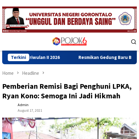
Skip
to
content
Mobile
Menu
n II 2026
Terkini
Resmikan Gedung Baru Bahrul Ulum, Wagub Ida
Home
Headline
Pemberian Remisi Bagi Penghuni LPKA,
Ryan Kono: Semoga Ini Jadi Hikmah
Admin
August 17, 2021