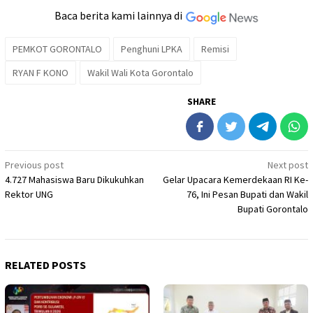
Baca berita kami lainnya di
PEMKOT GORONTALO
Penghuni LPKA
Remisi
RYAN F KONO
Wakil Wali Kota Gorontalo
SHARE
Post
Previous post
Next post
4.727 Mahasiswa Baru Dikukuhkan
Gelar Upacara Kemerdekaan RI Ke-
navigation
Rektor UNG
76, Ini Pesan Bupati dan Wakil
Bupati Gorontalo
RELATED POSTS