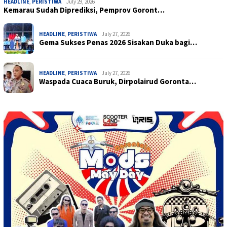
HEADLINE
,
PERISTIWA
July 29, 2026
Kemarau Sudah Diprediksi, Pemprov Goront…
HEADLINE
,
PERISTIWA
July 27, 2026
Gema Sukses Penas 2026 Sisakan Duka bagi…
HEADLINE
,
PERISTIWA
July 27, 2026
Waspada Cuaca Buruk, Dirpolairud Goronta…