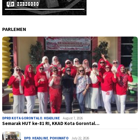
PARLEMEN
DPRD KOTA GORONTALO
,
HEADLINE
August 7, 2026
Semarak HUT ke-81 RI, KKAD Kota Gorontal…
DPD
,
HEADLINE
,
POHUWATO
July 22, 2026