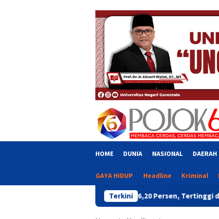
Skip
close
to
content
HOME
DUNIA
NASIONAL
DAERAH
GAYA HIDUP
Headline
Kriminal
mi Gorontalo Tumbuh 6,20 Persen, Tertinggi di Pulau Sulawesi pa
Terkini