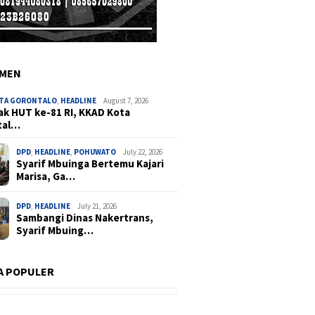
EMEN
OTA GORONTALO
,
HEADLINE
August 7, 2026
k HUT ke-81 RI, KKAD Kota
tal…
DPD
,
HEADLINE
,
POHUWATO
July 22, 2026
Syarif Mbuinga Bertemu Kajari
Marisa, Ga…
DPD
,
HEADLINE
July 21, 2026
Sambangi Dinas Nakertrans,
Syarif Mbuing…
A POPULER