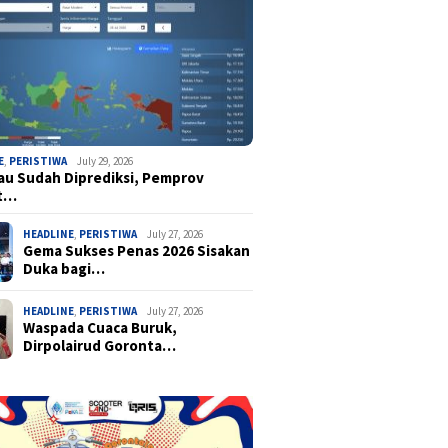
E
,
PERISTIWA
July 29, 2026
u Sudah Diprediksi, Pemprov
t…
HEADLINE
,
PERISTIWA
July 27, 2026
Gema Sukses Penas 2026 Sisakan
Duka bagi…
HEADLINE
,
PERISTIWA
July 27, 2026
Waspada Cuaca Buruk,
Dirpolairud Goronta…