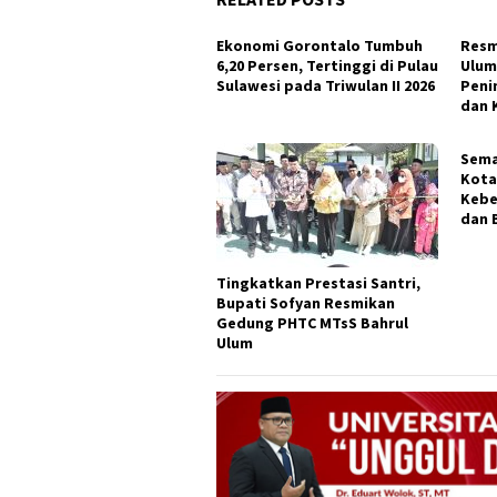
Ekonomi Gorontalo Tumbuh
Resm
6,20 Persen, Tertinggi di Pulau
Ulum
Sulawesi pada Triwulan II 2026
Peni
dan 
Sema
Kota
Kebe
dan 
Tingkatkan Prestasi Santri,
Bupati Sofyan Resmikan
Gedung PHTC MTsS Bahrul
Ulum