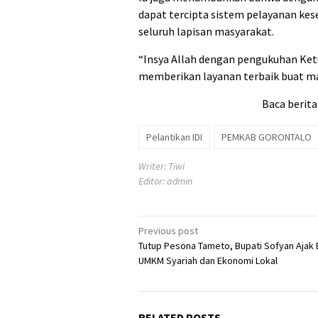
dapat tercipta sistem pelayanan kes
seluruh lapisan masyarakat.
“Insya Allah dengan pengukuhan Ketua
memberikan layanan terbaik buat mas
Baca berita
Pelantikan IDI
PEMKAB GORONTALO
Writer: Tiwi
Editor: admin
Post
Previous post
Tutup Pesona Tameto, Bupati Sofyan Ajak
navigation
UMKM Syariah dan Ekonomi Lokal
RELATED POSTS