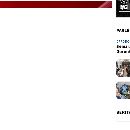
PARL
DPRD K
Semara
Goron
BERIT