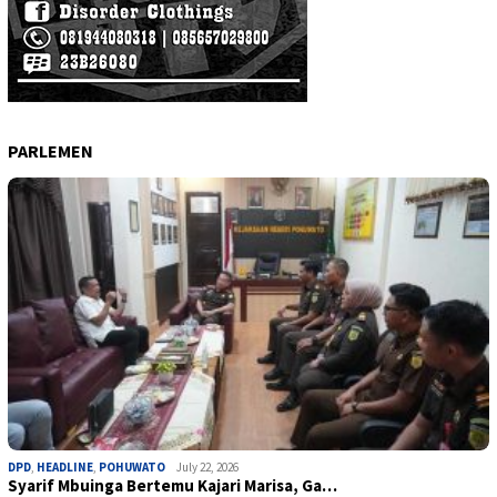
PARLEMEN
DPD
,
HEADLINE
,
POHUWATO
July 22, 2026
Syarif Mbuinga Bertemu Kajari Marisa, Ga…