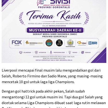
Liverpool mencapai final musim lalu mengandalkan gol dari
Salah, Roberto Firmino dan Sadio Mane, yang masing-masing
mencetak 10 gol untuk laga liga Champions.
Dengan gol hattrick pada akhir pekan, Salah sudah
mengantongi 12 gol untuk musim ini. Tapi dua gol Salah yang
dicetak selama Liga Champions dibuat saat laga rutin melawan