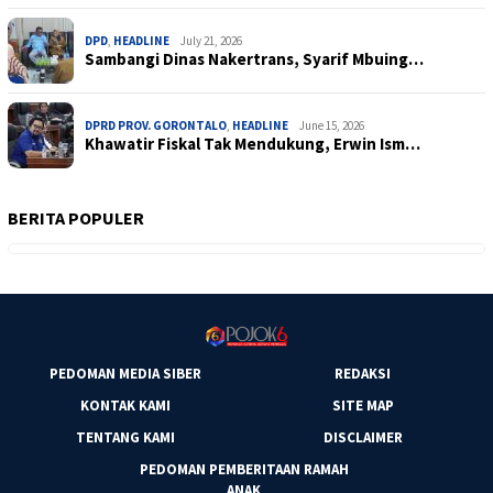
DPD
,
HEADLINE
July 21, 2026
Sambangi Dinas Nakertrans, Syarif Mbuing…
DPRD PROV. GORONTALO
,
HEADLINE
June 15, 2026
Khawatir Fiskal Tak Mendukung, Erwin Ism…
BERITA POPULER
PEDOMAN MEDIA SIBER
REDAKSI
KONTAK KAMI
SITE MAP
TENTANG KAMI
DISCLAIMER
PEDOMAN PEMBERITAAN RAMAH
ANAK