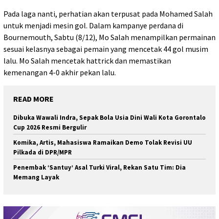
Pada laga nanti, perhatian akan terpusat pada Mohamed Salah
untuk menjadi mesin gol. Dalam kampanye perdana di
Bournemouth, Sabtu (8/12), Mo Salah menampilkan permainan
sesuai kelasnya sebagai pemain yang mencetak 44 gol musim
lalu. Mo Salah mencetak hattrick dan memastikan
kemenangan 4-0 akhir pekan lalu.
READ MORE
Dibuka Wawali Indra, Sepak Bola Usia Dini Wali Kota Gorontalo
Cup 2026 Resmi Bergulir
Komika, Artis, Mahasiswa Ramaikan Demo Tolak Revisi UU
Pilkada di DPR/MPR
Penembak ‘Santuy’ Asal Turki Viral, Rekan Satu Tim: Dia
Memang Layak