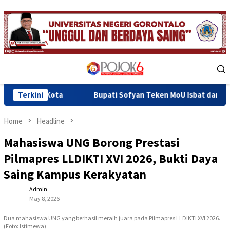
Skip
to
content
Mobile
Menu
a
Terkini
Bupati Sofyan Teken MoU Isbat dan Pendaftaran Tanah
Home
Headline
Mahasiswa UNG Borong Prestasi
Pilmapres LLDIKTI XVI 2026, Bukti Daya
Saing Kampus Kerakyatan
Admin
May 8, 2026
Dua mahasiswa UNG yang berhasil meraih juara pada Pilmapres LLDIKTI XVI 2026.
(Foto: Istimewa)