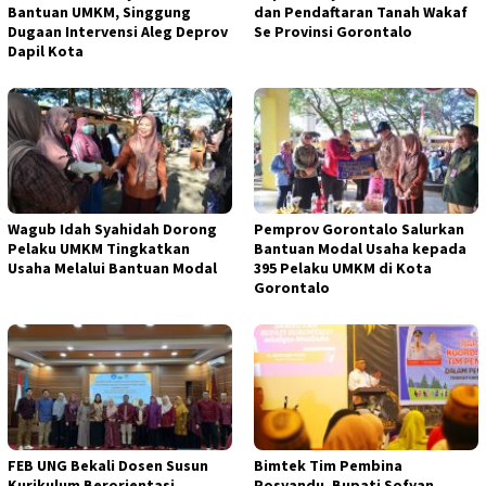
Bantuan UMKM, Singgung
dan Pendaftaran Tanah Wakaf
Dugaan Intervensi Aleg Deprov
Se Provinsi Gorontalo
Dapil Kota
Wagub Idah Syahidah Dorong
Pemprov Gorontalo Salurkan
Pelaku UMKM Tingkatkan
Bantuan Modal Usaha kepada
Usaha Melalui Bantuan Modal
395 Pelaku UMKM di Kota
Gorontalo
FEB UNG Bekali Dosen Susun
Bimtek Tim Pembina
Kurikulum Berorientasi
Posyandu, Bupati Sofyan