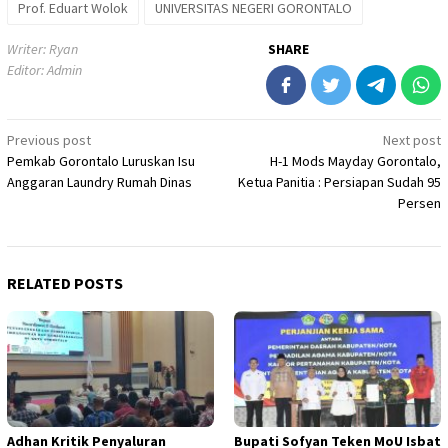
Prof. Eduart Wolok
UNIVERSITAS NEGERI GORONTALO
Writer: Ryan
SHARE
Editor: Admin
Post
Previous post
Next post
Pemkab Gorontalo Luruskan Isu
H-1 Mods Mayday Gorontalo,
navigation
Anggaran Laundry Rumah Dinas
Ketua Panitia : Persiapan Sudah 95
Persen
RELATED POSTS
Adhan Kritik Penyaluran
Bupati Sofyan Teken MoU Isbat