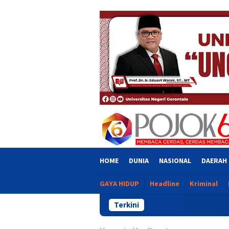
Skip
close
to
content
HOME
DUNIA
NASIONAL
DAERAH
GAYA HIDUP
Headline
Kriminal
Terkini
Ekonomi G