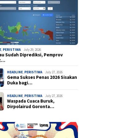
E
,
PERISTIWA
July 29, 2026
u Sudah Diprediksi, Pemprov
t…
HEADLINE
,
PERISTIWA
July 27, 2026
Gema Sukses Penas 2026 Sisakan
Duka bagi…
HEADLINE
,
PERISTIWA
July 27, 2026
Waspada Cuaca Buruk,
Dirpolairud Goronta…