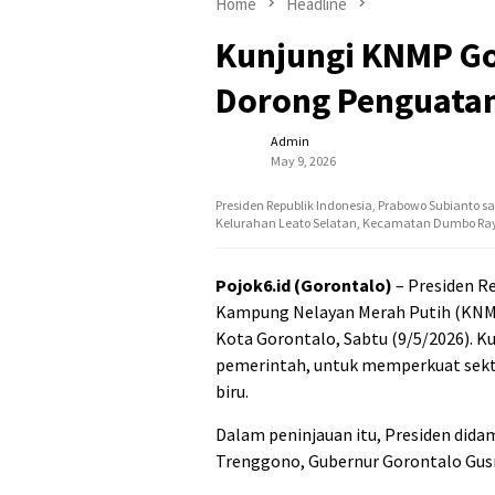
Home
Headline
Kunjungi KNMP Go
Dorong Penguatan
Admin
May 9, 2026
Presiden Republik Indonesia, Prabowo Subianto
Kelurahan Leato Selatan, Kecamatan Dumbo Raya,
Pojok6.id (Gorontalo)
– Presiden R
Kampung Nelayan Merah Putih (KNMP
Kota Gorontalo, Sabtu (9/5/2026). K
pemerintah, untuk memperkuat sekto
biru.
Dalam peninjauan itu, Presiden dida
Trenggono, Gubernur Gorontalo Gusn