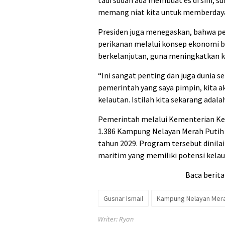
tadi sudah ada membuat es di sini, su
memang niat kita untuk memberdayak
Presiden juga menegaskan, bahwa p
perikanan melalui konsep ekonomi bi
berkelanjutan, guna meningkatkan k
“Ini sangat penting dan juga dunia s
pemerintah yang saya pimpin, kita
kelautan. Istilah kita sekarang adala
Pemerintah melalui Kementerian K
1.386 Kampung Nelayan Merah Putih 
tahun 2029. Program tersebut dinilai
maritim yang memiliki potensi kelau
Baca berita
Gusnar Ismail
Kampung Nelayan Mera
Writer: Ryan