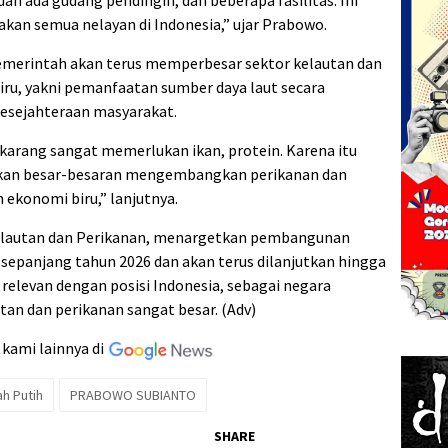
dah ada gudang pendingin, dan beberapa fasilitas. Ini
an semua nelayan di Indonesia,” ujar Prabowo.
emerintah akan terus memperbesar sektor kelautan dan
ru, yakni pemanfaatan sumber daya laut secara
esejahteraan masyarakat.
ekarang sangat memerlukan ikan, protein. Karena itu
 akan besar-besaran mengembangkan perikanan dan
h ekonomi biru,” lanjutnya.
elautan dan Perikanan, menargetkan pembangunan
sepanjang tahun 2026 dan akan terus dilanjutkan hingga
 relevan dengan posisi Indonesia, sebagai negara
tan dan perikanan sangat besar. (Adv)
 kami lainnya di
h Putih
PRABOWO SUBIANTO
SHARE