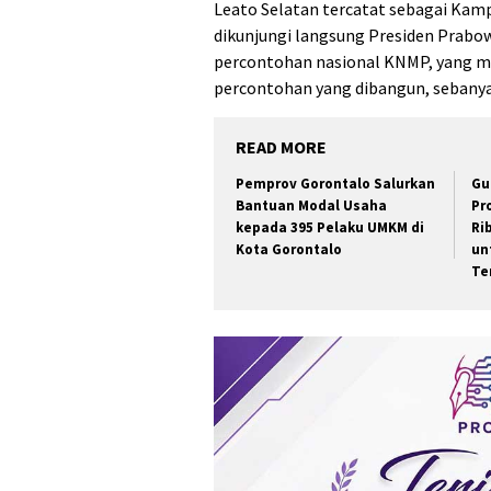
Leato Selatan tercatat sebagai Kam
dikunjungi langsung Presiden Prabo
percontohan nasional KNMP, yang mu
percontohan yang dibangun, sebanyak
READ MORE
Pemprov Gorontalo Salurkan
Gu
Bantuan Modal Usaha
Pr
kepada 395 Pelaku UMKM di
Ri
Kota Gorontalo
un
Te