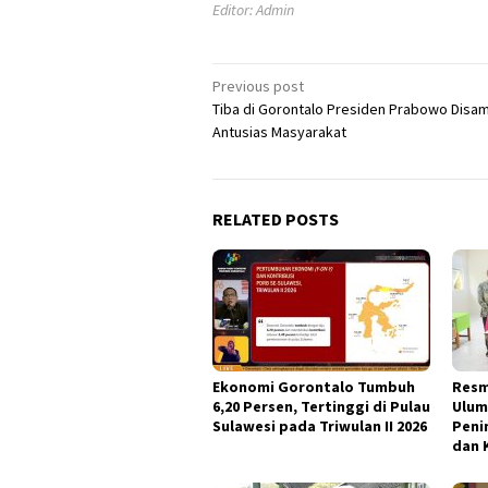
Editor: Admin
Post
Previous post
Tiba di Gorontalo Presiden Prabowo Disa
navigation
Antusias Masyarakat
RELATED POSTS
Ekonomi Gorontalo Tumbuh
Resm
6,20 Persen, Tertinggi di Pulau
Ulum
Sulawesi pada Triwulan II 2026
Peni
dan 