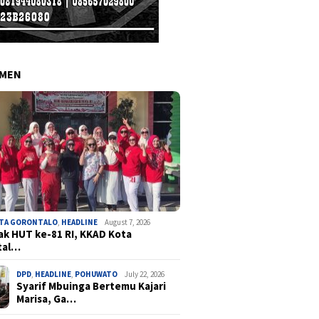
EMEN
OTA GORONTALO
,
HEADLINE
August 7, 2026
k HUT ke-81 RI, KKAD Kota
tal…
DPD
,
HEADLINE
,
POHUWATO
July 22, 2026
Syarif Mbuinga Bertemu Kajari
Marisa, Ga…