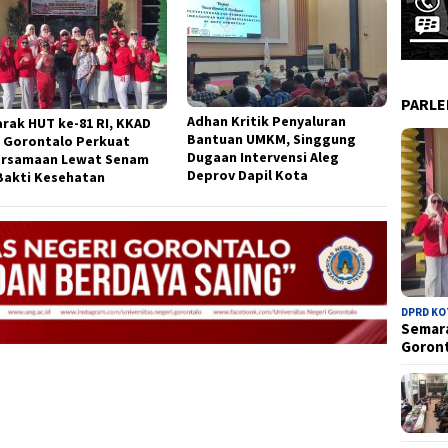
PARL
Adhan Kritik Penyaluran
rak HUT ke-81 RI, KKAD
Bantuan UMKM, Singgung
 Gorontalo Perkuat
Dugaan Intervensi Aleg
rsamaan Lewat Senam
Deprov Dapil Kota
Bakti Kesehatan
DPRD K
Semara
Goron