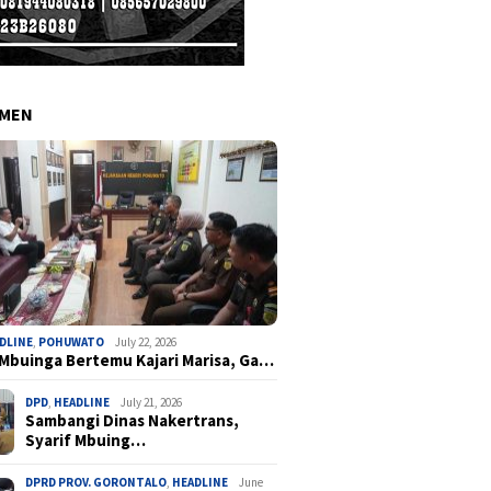
EMEN
DLINE
,
POHUWATO
July 22, 2026
 Mbuinga Bertemu Kajari Marisa, Ga…
DPD
,
HEADLINE
July 21, 2026
Sambangi Dinas Nakertrans,
Syarif Mbuing…
DPRD PROV. GORONTALO
,
HEADLINE
June