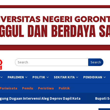
Search
PARLEMEN
POLITIK
SEKITAR KITA
PENDIDIKAN
Pariwisata
Pemilu
Peristiwa
Politik
nsi Aleg Deprov Dapil Kota
Bupati Sofyan Teken MoU Isb