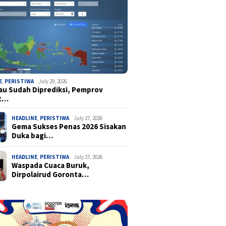
E
,
PERISTIWA
July 29, 2026
u Sudah Diprediksi, Pemprov
t…
HEADLINE
,
PERISTIWA
July 27, 2026
Gema Sukses Penas 2026 Sisakan
Duka bagi…
HEADLINE
,
PERISTIWA
July 27, 2026
Waspada Cuaca Buruk,
Dirpolairud Goronta…