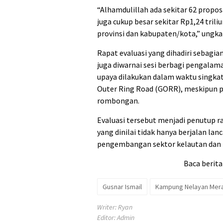
“Alhamdulillah ada sekitar 62 propo
juga cukup besar sekitar Rp1,24 trili
provinsi dan kabupaten/kota,” ungka
Rapat evaluasi yang dihadiri sebagi
juga diwarnai sesi berbagi pengalam
upaya dilakukan dalam waktu singka
Outer Ring Road (GORR), meskipun pad
rombongan.
Evaluasi tersebut menjadi penutup r
yang dinilai tidak hanya berjalan la
pengembangan sektor kelautan dan pe
Baca berita
Gusnar Ismail
Kampung Nelayan Mera
Writer: Ryan
Editor: Admin