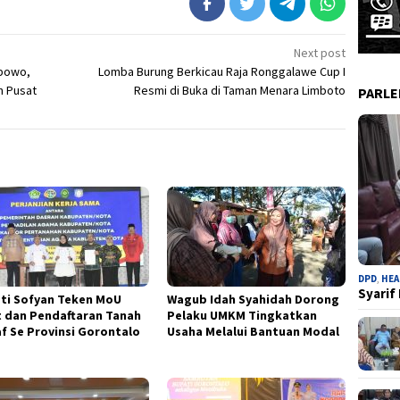
Next post
abowo,
Lomba Burung Berkicau Raja Ronggalawe Cup I
h Pusat
Resmi di Buka di Taman Menara Limboto
PARL
DPD
,
HEA
Syarif
ti Sofyan Teken MoU
Wagub Idah Syahidah Dorong
t dan Pendaftaran Tanah
Pelaku UMKM Tingkatkan
f Se Provinsi Gorontalo
Usaha Melalui Bantuan Modal