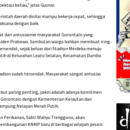
ektasi beliau,” jelas Gusnar.
erintah daerah dinilai mampu bekerja cepat, sehingga
aksana dengan baik.
ihat dari antusiasme masyarakat Gorontalo yang
iden Prabowo. Sambutan warga bahkan membuat iring-
ersendat, sejak keluar dari Stadion Merdeka menuju
ih di Kelurahan Leato Selatan, Kecamatan Dumbo
tadion sudah tersendat. Masyarakat sangat antusias
ebut paling penting, yakni adalah adanya komitmen
i Gorontalo dengan Kementerian Kelautan dan
ampung Nelayan Merah Putih.
an Perikanan, Sakti Wahyu Trenggono, akan
mbangunan KNMP baru di berbagai wilayah pesisir.