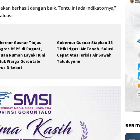
akan berhasil dengan baik. Tentu ini ada indikatornya,”
luasi.
bernur Gusnar Tinjau
Gubernur Gusnar Siapkan 16
ogres BSPS di Paguat,
Titik Irigasi Air Tanah, Solusi
buan Rumah Layak Huni
Cepat Atasi Krisis Air Sawah
tuk Warga Gorontalo
Taluduyunu
rus Dikebut
BERIT