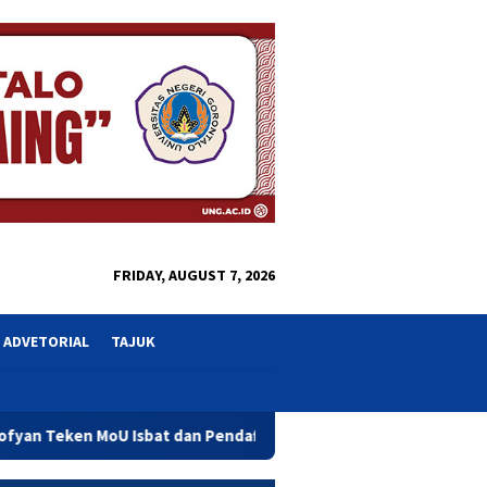
close
FRIDAY, AUGUST 7, 2026
ADVETORIAL
TAJUK
at dan Pendaftaran Tanah Wakaf Se Provinsi Gorontalo
W