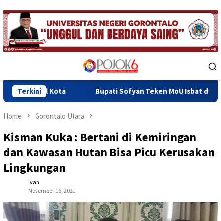
Skip
to
content
Mobile
Menu
ta
Terkini
Bupati Sofyan Teken MoU Isbat dan Pendaftaran Tanah
Home
Gorontalo Utara
Kisman Kuka : Bertani di Kemiringan
dan Kawasan Hutan Bisa Picu Kerusakan
Lingkungan
Ivan
November 16, 2021