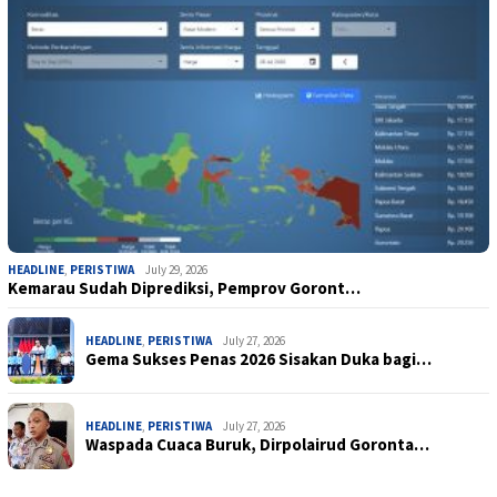
HEADLINE
,
PERISTIWA
July 29, 2026
Kemarau Sudah Diprediksi, Pemprov Goront…
HEADLINE
,
PERISTIWA
July 27, 2026
Gema Sukses Penas 2026 Sisakan Duka bagi…
HEADLINE
,
PERISTIWA
July 27, 2026
Waspada Cuaca Buruk, Dirpolairud Goronta…