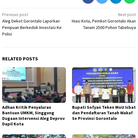
Post
Previous post
Next post
Aleg Dekot Gorontalo Laporkan
Hiasi Kota, Pemkot Gorontalo Akan
navigation
Penipuan Berkedok Investasi Ke
Tanam 2500 Pohon Tabebuya
Polisi
RELATED POSTS
Adhan Kritik Penyaluran
Bupati Sofyan Teken MoU Isbat
Bantuan UMKM, Singgung
dan Pendaftaran Tanah Wakaf
Dugaan Intervensi Aleg Deprov
Se Provinsi Gorontalo
Dapil Kota