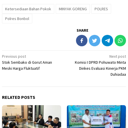
Ketersediaan Bahan Pokok
MINYAK GORENG
POLRES
Polres Bonbol
SHARE
Post
Previous post
Next post
Stok Sembako di Gorut Aman
Komisi I DPRD Pohuwato Minta
navigation
Meski Harga Fluktuatif
Dinkes Evaluasi Kinerja PKM
Duhiadaa
RELATED POSTS