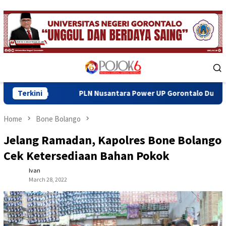
Skip
to
content
Mobile
Menu
PLN Nusantara Power UP Gorontalo Dukung Penguatan TP3R T
Terkini
Home
Bone Bolango
Jelang Ramadan, Kapolres Bone Bolango
Cek Ketersediaan Bahan Pokok
Ivan
March 28, 2022