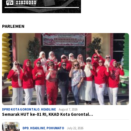
PARLEMEN
DPRD KOTA GORONTALO
,
HEADLINE
August 7, 2026
Semarak HUT ke-81 RI, KKAD Kota Gorontal…
DPD
,
HEADLINE
,
POHUWATO
July 22, 2026