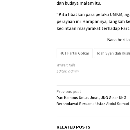
dan budaya malam itu.
“Kita libatkan para pelaku UMKM, a
perayaan ini. Harapannya, langkah k
kecintaan masyarakat terhadap Partai
Baca berita
HUT Partai Golkar
Idah Syahidah Rusl
Writer: Rilis
Editor: admin
Post
Previous post
Dari Kampus Untuk Umat, UNG Gelar UNG
navigation
Bersholawat Bersama Ustaz Abdul Somad
RELATED POSTS