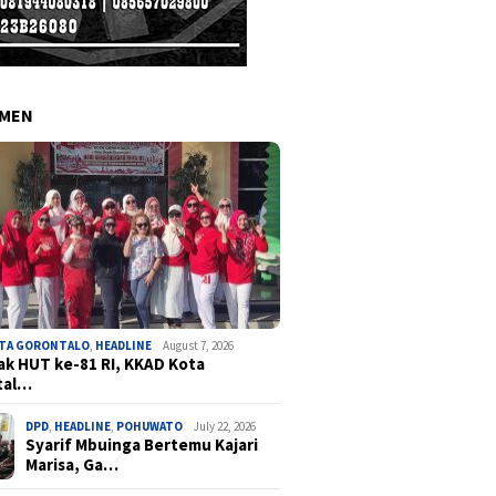
EMEN
OTA GORONTALO
,
HEADLINE
August 7, 2026
k HUT ke-81 RI, KKAD Kota
tal…
DPD
,
HEADLINE
,
POHUWATO
July 22, 2026
Syarif Mbuinga Bertemu Kajari
Marisa, Ga…