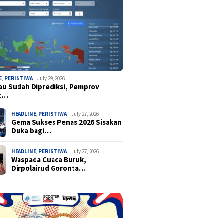
E
,
PERISTIWA
July 29, 2026
u Sudah Diprediksi, Pemprov
t…
HEADLINE
,
PERISTIWA
July 27, 2026
Gema Sukses Penas 2026 Sisakan
Duka bagi…
HEADLINE
,
PERISTIWA
July 27, 2026
Waspada Cuaca Buruk,
Dirpolairud Goronta…