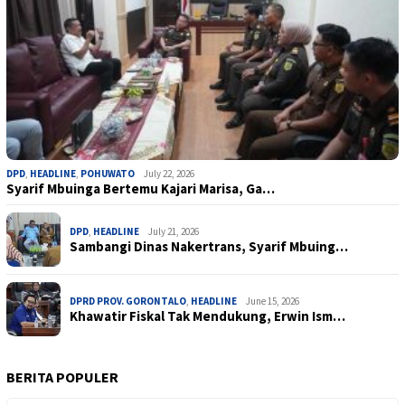
DPD
,
HEADLINE
,
POHUWATO
July 22, 2026
Syarif Mbuinga Bertemu Kajari Marisa, Ga…
DPD
,
HEADLINE
July 21, 2026
Sambangi Dinas Nakertrans, Syarif Mbuing…
DPRD PROV. GORONTALO
,
HEADLINE
June 15, 2026
Khawatir Fiskal Tak Mendukung, Erwin Ism…
BERITA POPULER