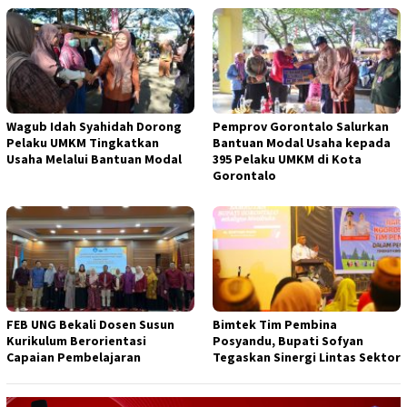
Wagub Idah Syahidah Dorong
Pemprov Gorontalo Salurkan
Pelaku UMKM Tingkatkan
Bantuan Modal Usaha kepada
Usaha Melalui Bantuan Modal
395 Pelaku UMKM di Kota
Gorontalo
FEB UNG Bekali Dosen Susun
Bimtek Tim Pembina
Kurikulum Berorientasi
Posyandu, Bupati Sofyan
Capaian Pembelajaran
Tegaskan Sinergi Lintas Sektor