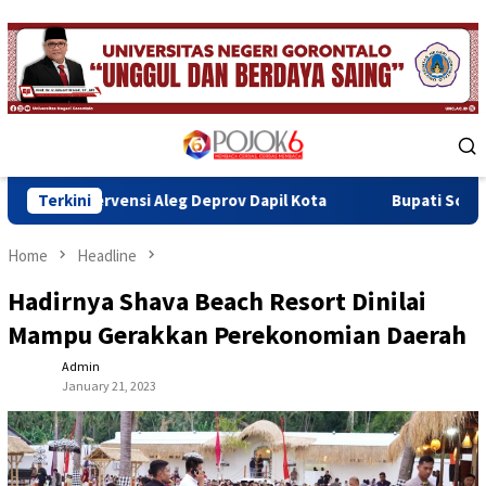
Skip
to
content
Mobile
Menu
ensi Aleg Deprov Dapil Kota
Terkini
Bupati Sofyan Teken MoU Is
Home
Headline
Hadirnya Shava Beach Resort Dinilai
Mampu Gerakkan Perekonomian Daerah
Admin
January 21, 2023