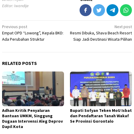
Editor: Iwandije
Post
Previous post
Next post
Empat OPD “Lowong”, Kepala BKD:
Resmi Dibuka, Shava Beach Resort
navigation
Ada Perubahan Struktur
Siap Jadi Destinasi Wisata Pilihan
RELATED POSTS
Adhan Kritik Penyaluran
Bupati Sofyan Teken MoU Isbat
Bantuan UMKM, Singgung
dan Pendaftaran Tanah Wakaf
Dugaan Intervensi Aleg Deprov
Se Provinsi Gorontalo
Dapil Kota