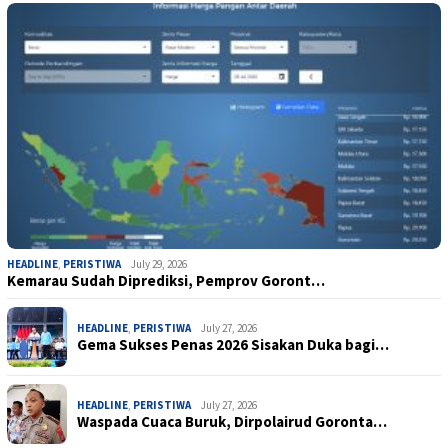
HEADLINE
,
PERISTIWA
July 29, 2026
Kemarau Sudah Diprediksi, Pemprov Goront…
HEADLINE
,
PERISTIWA
July 27, 2026
Gema Sukses Penas 2026 Sisakan Duka bagi…
HEADLINE
,
PERISTIWA
July 27, 2026
Waspada Cuaca Buruk, Dirpolairud Goronta…