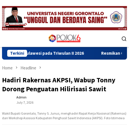
Skip
to
content
Mobile
Menu
lawesi pada Triwulan II 2026
Terkini
Resmikan Gedung Baru Bahr
Home
Headline
Hadiri Rakernas AKPSI, Wabup Tonny
Dorong Penguatan Hilirisasi Sawit
Admin
July 7, 2026
Wakil Bupati Gorontalo, Tonny S. Junus, menghadiri Rapat Kerja Nasional (Rakernas)
dan Workshop Asosiasi Kabupaten Penghasil Sawit Indonesia (AKPSI). Foto Istimewa