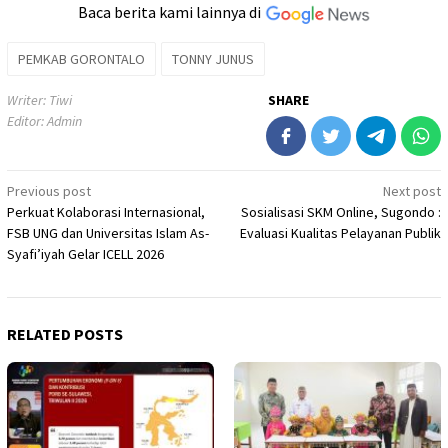
Baca berita kami lainnya di
PEMKAB GORONTALO
TONNY JUNUS
Writer: Tiwi
SHARE
Editor: Admin
Post
Previous post
Next post
Perkuat Kolaborasi Internasional,
Sosialisasi SKM Online, Sugondo :
navigation
FSB UNG dan Universitas Islam As-
Evaluasi Kualitas Pelayanan Publik
Syafi’iyah Gelar ICELL 2026
RELATED POSTS