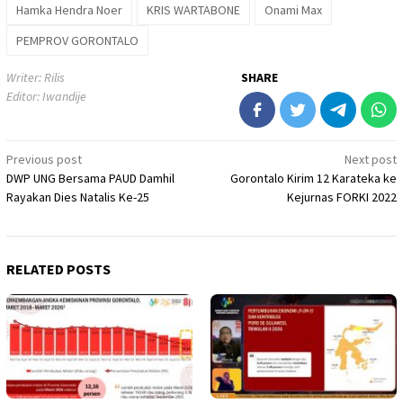
Hamka Hendra Noer
KRIS WARTABONE
Onami Max
PEMPROV GORONTALO
Writer: Rilis
SHARE
Editor: Iwandije
Post
Previous post
Next post
DWP UNG Bersama PAUD Damhil
Gorontalo Kirim 12 Karateka ke
navigation
Rayakan Dies Natalis Ke-25
Kejurnas FORKI 2022
RELATED POSTS