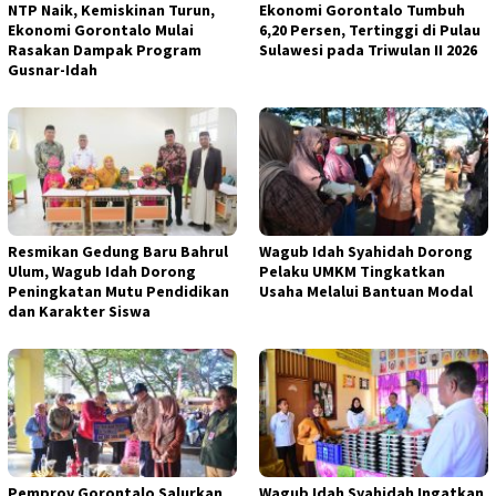
NTP Naik, Kemiskinan Turun,
Ekonomi Gorontalo Tumbuh
Ekonomi Gorontalo Mulai
6,20 Persen, Tertinggi di Pulau
Rasakan Dampak Program
Sulawesi pada Triwulan II 2026
Gusnar-Idah
Resmikan Gedung Baru Bahrul
Wagub Idah Syahidah Dorong
Ulum, Wagub Idah Dorong
Pelaku UMKM Tingkatkan
Peningkatan Mutu Pendidikan
Usaha Melalui Bantuan Modal
dan Karakter Siswa
Pemprov Gorontalo Salurkan
Wagub Idah Syahidah Ingatkan