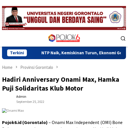
Skip
to
content
Mobile
Menu
Terkini
NTP Naik, Kemiskinan Turun, Ekonomi Gorontalo Mulai R
Home
Provinsi Gorontalo
Hadiri Anniversary Onami Max, Hamka
Puji Solidaritas Klub Motor
Admin
September 25, 2022
Pojok6.id (Gorontalo)
– Onami Max Independent (OMI) Bone