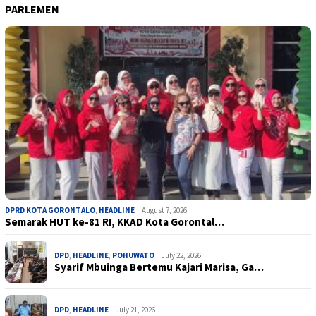
PARLEMEN
DPRD KOTA GORONTALO
,
HEADLINE
August 7, 2026
Semarak HUT ke-81 RI, KKAD Kota Gorontal…
DPD
,
HEADLINE
,
POHUWATO
July 22, 2026
Syarif Mbuinga Bertemu Kajari Marisa, Ga…
DPD
,
HEADLINE
July 21, 2026