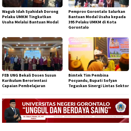
Wagub Idah Syahidah Dorong
Pemprov Gorontalo Salurkan
Pelaku UMKM Tingkatkan
Bantuan Modal Usaha kepada
Usaha Melalui Bantuan Modal
395 Pelaku UMKM di Kota
Gorontalo
FEB UNG Bekali Dosen Susun
Bimtek Tim Pembina
Kurikulum Berorientasi
Posyandu, Bupati Sofyan
Capaian Pembelajaran
Tegaskan Sinergi Lintas Sektor