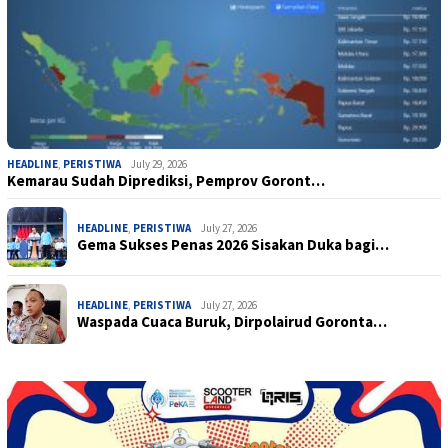
HEADLINE
,
PERISTIWA
July 29, 2026
Kemarau Sudah Diprediksi, Pemprov Goront…
HEADLINE
,
PERISTIWA
July 27, 2026
Gema Sukses Penas 2026 Sisakan Duka bagi…
HEADLINE
,
PERISTIWA
July 27, 2026
Waspada Cuaca Buruk, Dirpolairud Goronta…