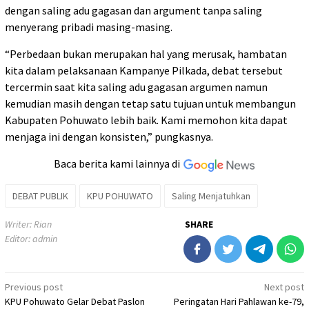
dengan saling adu gagasan dan argument tanpa saling
menyerang pribadi masing-masing.
“Perbedaan bukan merupakan hal yang merusak, hambatan
kita dalam pelaksanaan Kampanye Pilkada, debat tersebut
tercermin saat kita saling adu gagasan argumen namun
kemudian masih dengan tetap satu tujuan untuk membangun
Kabupaten Pohuwato lebih baik. Kami memohon kita dapat
menjaga ini dengan konsisten,” pungkasnya.
Baca berita kami lainnya di
DEBAT PUBLIK
KPU POHUWATO
Saling Menjatuhkan
Writer: Rian
SHARE
Editor: admin
Post
Previous post
Next post
KPU Pohuwato Gelar Debat Paslon
Peringatan Hari Pahlawan ke-79,
navigation