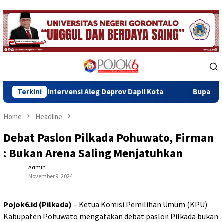
Skip
to
content
Mobile
Menu
rvensi Aleg Deprov Dapil Kota
Terkini
Bupati Sofyan Teken MoU 
Home
Headline
Debat Paslon Pilkada Pohuwato, Firman
: Bukan Arena Saling Menjatuhkan
Admin
November 9, 2024
Pojok6.id (Pilkada)
– Ketua Komisi Pemilihan Umum (KPU)
Kabupaten Pohuwato mengatakan debat paslon Pilkada bukan