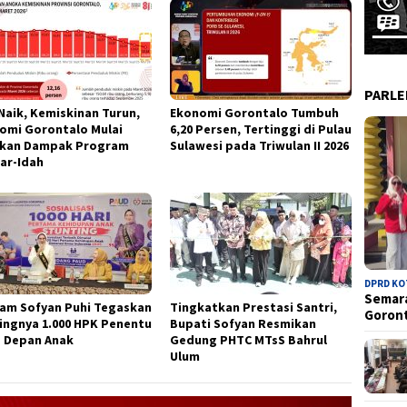
PARL
Naik, Kemiskinan Turun,
Ekonomi Gorontalo Tumbuh
omi Gorontalo Mulai
6,20 Persen, Tertinggi di Pulau
kan Dampak Program
Sulawesi pada Triwulan II 2026
ar-Idah
DPRD K
Semara
am Sofyan Puhi Tegaskan
Tingkatkan Prestasi Santri,
Goron
ingnya 1.000 HPK Penentu
Bupati Sofyan Resmikan
 Depan Anak
Gedung PHTC MTsS Bahrul
Ulum