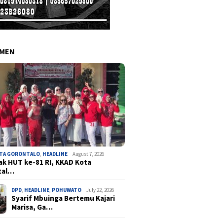
EMEN
OTA GORONTALO
,
HEADLINE
August 7, 2026
k HUT ke-81 RI, KKAD Kota
tal…
DPD
,
HEADLINE
,
POHUWATO
July 22, 2026
Syarif Mbuinga Bertemu Kajari
Marisa, Ga…