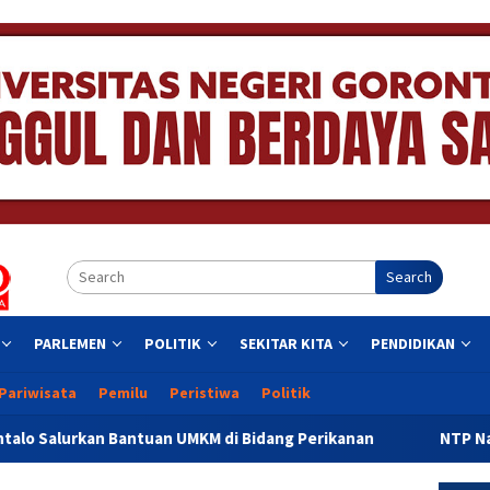
Search
PARLEMEN
POLITIK
SEKITAR KITA
PENDIDIKAN
Pariwisata
Pemilu
Peristiwa
Politik
an UMKM di Bidang Perikanan
NTP Naik, Kemiskinan Turu