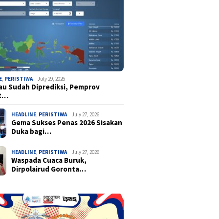
E
,
PERISTIWA
July 29, 2026
u Sudah Diprediksi, Pemprov
t…
HEADLINE
,
PERISTIWA
July 27, 2026
Gema Sukses Penas 2026 Sisakan
Duka bagi…
HEADLINE
,
PERISTIWA
July 27, 2026
Waspada Cuaca Buruk,
Dirpolairud Goronta…