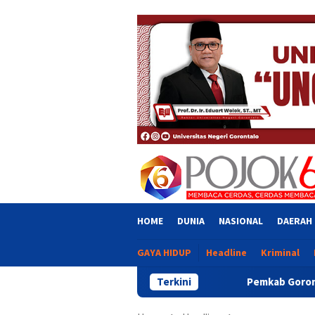
Skip
close
to
content
HOME
DUNIA
NASIONAL
DAERAH
GAYA HIDUP
Headline
Kriminal
Pemkab Gorontalo Salurkan Bantu
Terkini