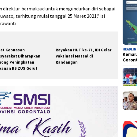
n direktur. bermaksud untuk mengundurkan diri sebagai
wato, terhitung mulai tanggal 25 Maret 2021,” isi
hrawanti
HEADLIN
set Kepuasan
Rayakan HUT ke-71, IDI Gelar
Kemara
syarakat Diharapkan
Vaksinasi Massal di
Goron
rong Peningkatan
Randangan
yanan RS ZUS Gorut