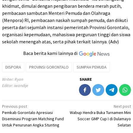
khidmat, dimulai dengan pengibaran bendera merah putih,
pembacaan sambutan Menteri Pemuda dan Olahraga
(Menpora) RI, pembacaan naskah sumpah pemuda, dan diikuti
peserta dari sejumlah instansi pemerintah Provinsi Gorontalo,
organisasi kepemudaan, mahasiswa perguruan tinggi dan siswa
sekolah menengah atas, serta pihak terkait lainnya. (Adv)
Baca berita kami lainnya di
DISPORA
PROVINSI GORONTALO
SUMPAH PEMUDA
Writer: Ryan
SHARE
Editor: iwandije
Post
Previous post
Next post
Pemkab Gorontalo Apresiasi
Wabup Hendra Buka Turnamen Mini
navigation
Diseminasi Program Matching Fund
Soccer GMP Cup I di Dulamayo
Untuk Penurunan Angka Stunting
Selatan