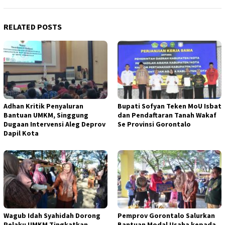
RELATED POSTS
Adhan Kritik Penyaluran
Bupati Sofyan Teken MoU Isbat
Bantuan UMKM, Singgung
dan Pendaftaran Tanah Wakaf
Dugaan Intervensi Aleg Deprov
Se Provinsi Gorontalo
Dapil Kota
Wagub Idah Syahidah Dorong
Pemprov Gorontalo Salurkan
Pelaku UMKM Tingkatkan
Bantuan Modal Usaha kepada