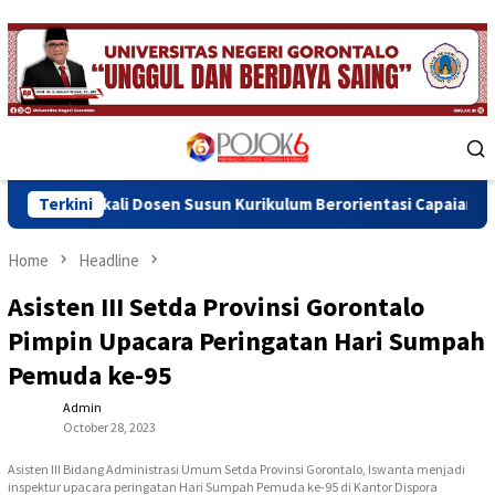
Skip
to
content
Mobile
Menu
 Dosen Susun Kurikulum Berorientasi Capaian Pembelajaran
Terkini
Home
Headline
Asisten III Setda Provinsi Gorontalo
Pimpin Upacara Peringatan Hari Sumpah
Pemuda ke-95
Admin
October 28, 2023
Asisten III Bidang Administrasi Umum Setda Provinsi Gorontalo, Iswanta menjadi
inspektur upacara peringatan Hari Sumpah Pemuda ke-95 di Kantor Dispora