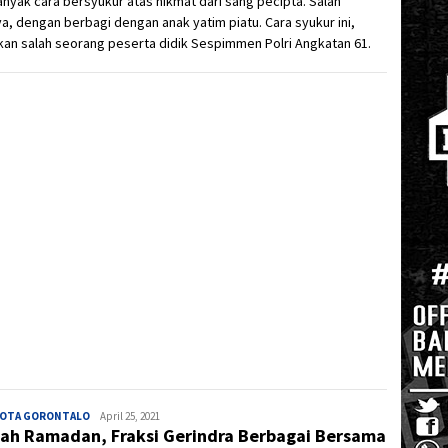
nyak cara bersyukur atas nikmat dari sang pecipta. Salah
a, dengan berbagi dengan anak yatim piatu. Cara syukur ini,
kan salah seorang peserta didik Sespimmen Polri Angkatan 61.
KOTA GORONTALO
Admin
April 25, 2021
ah Ramadan, Fraksi Gerindra Berbagai Bersama