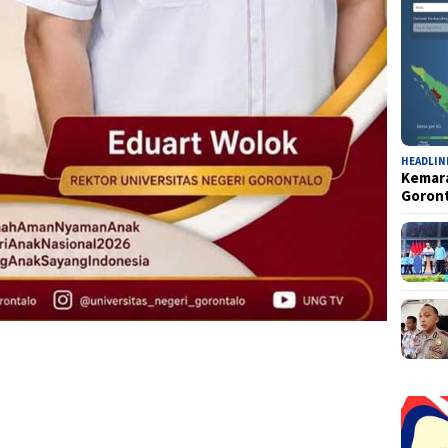
HEADLIN
Kemara
Goron