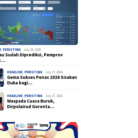
E
,
PERISTIWA
July 29, 2026
u Sudah Diprediksi, Pemprov
t…
HEADLINE
,
PERISTIWA
July 27, 2026
Gema Sukses Penas 2026 Sisakan
Duka bagi…
HEADLINE
,
PERISTIWA
July 27, 2026
Waspada Cuaca Buruk,
Dirpolairud Goronta…