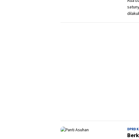
Ada ba
satuny
dilaku
DPRD 
Berk