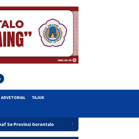
close
h
ADVETORIAL
TAJUK
ntalo
Wagub Idah Syahidah Dorong Pelaku UMKM Tingkatk