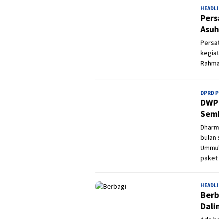
HEADL
Pers
Asu
Persat
kegiat
Rahma
DPRD 
DWP 
Semb
Dharma
bulan 
Ummul
paket
HEADL
Berb
Dali