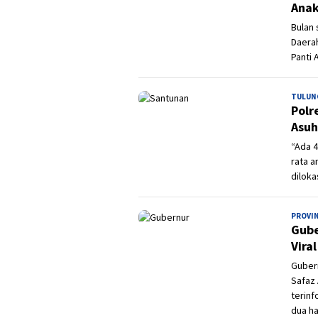
Anak
Bulan 
Daera
Panti 
TULUN
Polr
Asuh
“Ada 4
rata a
diloka
PROVI
Gube
Vira
Gubern
Safaz 
terin
dua ha