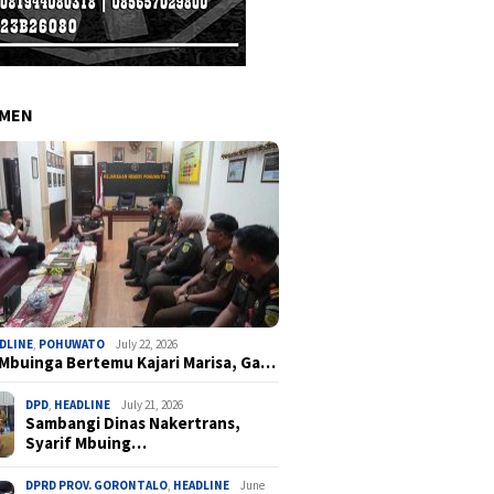
EMEN
DLINE
,
POHUWATO
July 22, 2026
 Mbuinga Bertemu Kajari Marisa, Ga…
DPD
,
HEADLINE
July 21, 2026
Sambangi Dinas Nakertrans,
Syarif Mbuing…
DPRD PROV. GORONTALO
,
HEADLINE
June