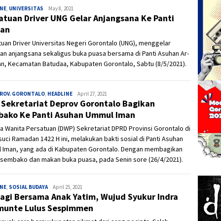
INE
,
UNIVERSITAS
Admin
May 8, 2021
atuan Driver UNG Gelar Anjangsana Ke Panti
han
uan Driver Universitas Negeri Gorontalo (UNG), menggelar
an anjangsana sekaligus buka puasa bersama di Panti Asuhan Ar-
n, Kecamatan Batudaa, Kabupaten Gorontalo, Sabtu (8/5/2021).
PROV. GORONTALO
,
HEADLINE
Ivan
April 27, 2021
Sekretariat Deprov Gorontalo Bagikan
ako Ke Panti Asuhan Ummul Iman
 Wanita Persatuan (DWP) Sekretariat DPRD Provinsi Gorontalo di
suci Ramadan 1422 H ini, melakukan bakti sosial di Panti Asuhan
 Iman, yang ada di Kabupaten Gorontalo. Dengan membagikan
 sembako dan makan buka puasa, pada Senin sore (26/4/2021).
INE
,
SOSIAL BUDAYA
Admin
April 25, 2021
agi Bersama Anak Yatim, Wujud Syukur Indra
munte Lulus Sespimmen