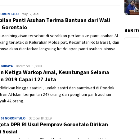
GORONTALO
Ivan
May 12, 2020
ilan Panti Asuhan Terima Bantuan dari Wali
 Gorontalo
BERIT
uran bingkisan tersebut di serahkan pertama ke panti asuhan Al-
yang terletak di Kelurahan Molosipat, Kecamatan Kota Barat, dan
hnya akan diantarkan langsung ke delapan panti asuhan lainnya.
 BUDAYA
Admin
December 31, 2019
n Ketiga Warkop Amal, Keuntungan Selama
n 2019 Capai 127 Juta
didirikan hingga saat ini, jumlah santri dan santriwati di Pondok
ren Al-Islam berjumlah 247 orang dan penghuni panti asuhan
yak 42 orang.
NSI GORONTALO
Ivan
October 18, 2019
ota DPR RI Usul Pemprov Gorontalo Dirikan
i Sosial