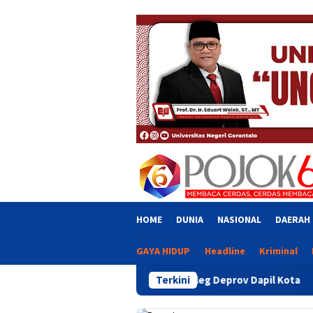
Skip
close
to
content
HOME
DUNIA
NASIONAL
DAERAH
GAYA HIDUP
Headline
Kriminal
Dugaan Intervensi Aleg Deprov Dapil Kota
Terkini
Bupati Sofyan