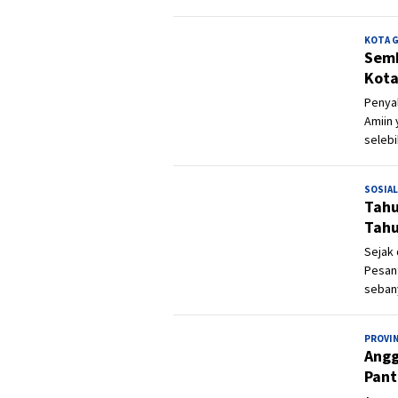
KOTA 
Semb
Kota
Penyal
Amiin 
selebi
SOSIAL
Tahu
Tahu
Sejak 
Pesant
seban
PROVI
Angg
Pant