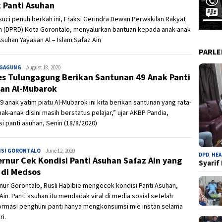
 Panti Asuhan
suci penuh berkah ini, Fraksi Gerindra Dewan Perwakilan Rakyat
h (DPRD) Kota Gorontalo, menyalurkan bantuan kepada anak-anak
Asuhan Yayasan Al – Islam Safaz Ain
PARL
GAGUNG
Admin
August 18, 2020
es Tulungagung Berikan Santunan 49 Anak Panti
an Al-Mubarok
9 anak yatim piatu Al-Mubarok ini kita berikan santunan yang rata-
nak-anak disini masih berstatus pelajar,” ujar AKBP Pandia,
si panti asuhan, Senin (18/8/2020)
NSI GORONTALO
Ivan
June 12, 2020
DPD
,
HEA
rnur Cek Kondisi Panti Asuhan Safaz Ain yang
Syarif
l di Medsos
ur Gorontalo, Rusli Habibie mengecek kondisi Panti Asuhan,
Ain. Panti asuhan itu mendadak viral di media sosial setelah
formasi penghuni panti hanya mengkonsumsi mie instan selama
ri.