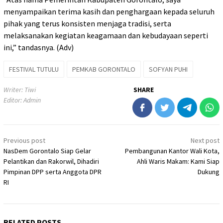
menyampaikan terima kasih dan penghargaan kepada seluruh
pihak yang terus konsisten menjaga tradisi, serta
melaksanakan kegiatan keagamaan dan kebudayaan seperti
ini,” tandasnya. (Adv)
FESTIVAL TUTULU
PEMKAB GORONTALO
SOFYAN PUHI
Writer: Tiwi
SHARE
Editor: Admin
Post
Previous post
Next post
navigation
NasDem Gorontalo Siap Gelar
Pembangunan Kantor Wali Kota,
Pelantikan dan Rakorwil, Dihadiri
Ahli Waris Makam: Kami Siap
Pimpinan DPP serta Anggota DPR
Dukung
RI
RELATED POSTS