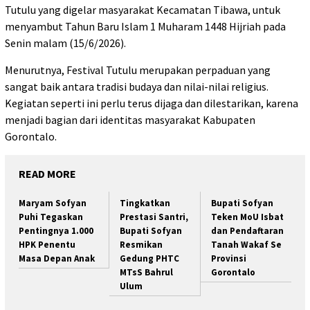
Tutulu yang digelar masyarakat Kecamatan Tibawa, untuk
menyambut Tahun Baru Islam 1 Muharam 1448 Hijriah pada
Senin malam (15/6/2026).
Menurutnya, Festival Tutulu merupakan perpaduan yang
sangat baik antara tradisi budaya dan nilai-nilai religius.
Kegiatan seperti ini perlu terus dijaga dan dilestarikan, karena
menjadi bagian dari identitas masyarakat Kabupaten
Gorontalo.
READ MORE
Maryam Sofyan
Tingkatkan
Bupati Sofyan
Puhi Tegaskan
Prestasi Santri,
Teken MoU Isbat
Pentingnya 1.000
Bupati Sofyan
dan Pendaftaran
HPK Penentu
Resmikan
Tanah Wakaf Se
Masa Depan Anak
Gedung PHTC
Provinsi
MTsS Bahrul
Gorontalo
Ulum