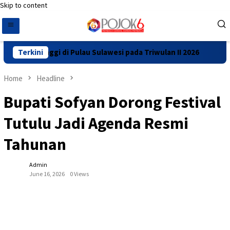
Skip to content
 Tertinggi di Pulau Sulawesi pada Triwulan II 2026
Terkini
Resm
Home
Headline
Bupati Sofyan Dorong Festival
Tutulu Jadi Agenda Resmi
Tahunan
Admin
June 16, 2026
0 Views